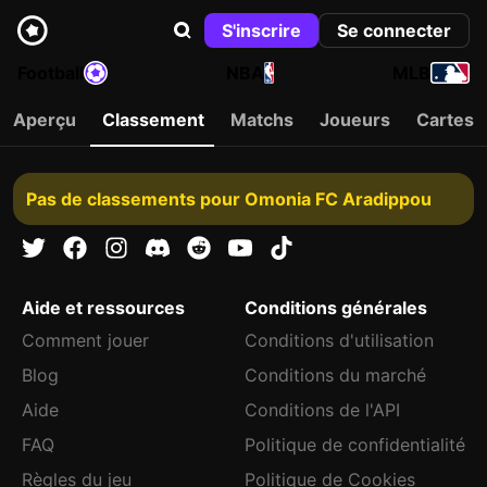
S'inscrire
Se connecter
Football
NBA
MLB
Aperçu
Classement
Matchs
Joueurs
Cartes
Pas de classements pour Omonia FC Aradippou
Aide et ressources
Conditions générales
Comment jouer
Conditions d'utilisation
Blog
Conditions du marché
Aide
Conditions de l'API
FAQ
Politique de confidentialité
Règles du jeu
Politique de Cookies