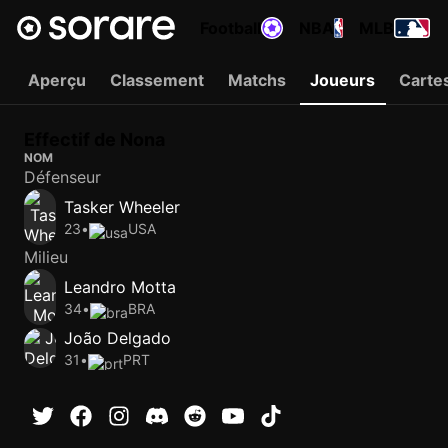
Football
NBA
MLB
Aperçu
Classement
Matchs
Joueurs
Carte
Effectif de Nona
NOM
Défenseur
Tasker Wheeler
23
•
USA
Milieu
Leandro Motta
34
•
BRA
João Delgado
31
•
PRT