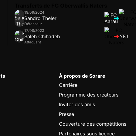
Transferts de FC Oberwallis Naters
19/09/2024
Sandro Theler
Défenseur
17/08/2023
Saleh Chihadeh
YFJ
Attaquant
rts
À propos de Sorare
Carrière
Programme des créateurs
Inviter des amis
Presse
Couverture des compétitions
Partenaires sous licence