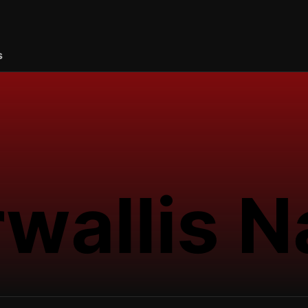
s
wallis N