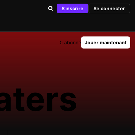
S'inscrire
Se connecter
0 abonné
Jouer maintenant
aters