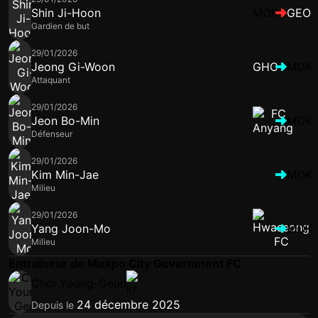
Shin Ji-Hoon
MOK
GEO
Gardien de but
29/01/2026
Jeong Gi-Woon
GHC
MOK
Attaquant
29/01/2026
Jeon Bo-Min
MOK
Défenseur
29/01/2026
Kim Min-Jae
MOK
Milieu
29/01/2026
Yang Joon-Mo
MOK
Milieu
Entraîneur de Mokpo City Government FC
Choi Young-Geun
24 décembre 2025
Depuis le