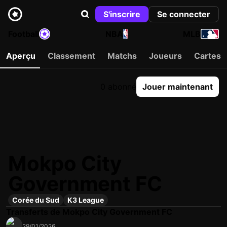
S'inscrire
Se connecter
Football
NBA
MLB
Aperçu
Classement
Matchs
Joueurs
Cartes
0 abonné
Jouer maintenant
Mokpo City
Government FC
Corée du Sud
K3 League
Transferts de Mokpo City Government FC
29/01/2026