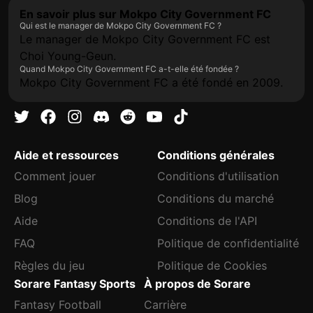
En savoir plus sur Mokpo City Government FC
Qui est le manager de Mokpo City Government FC ?
Le manager de Mokpo City Government FC est
Choi Young-Geun.
Quand Mokpo City Government FC a-t-elle été fondée ?
Mokpo City Government FC a été fondé en 2009.
Aide et ressources
Conditions générales
Comment jouer
Conditions d'utilisation
Blog
Conditions du marché
Aide
Conditions de l'API
FAQ
Politique de confidentialité
Règles du jeu
Politique de Cookies
Sorare Fantasy Sports
À propos de Sorare
Fantasy Football
Carrière