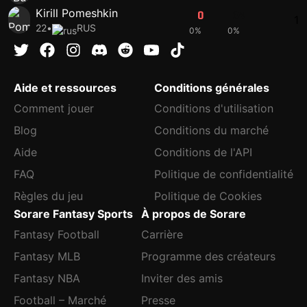
Kirill Pomeshkin
0
34
1
22
•
RUS
0%
0%
Aide et ressources
Conditions générales
Comment jouer
Conditions d'utilisation
Blog
Conditions du marché
Aide
Conditions de l'API
FAQ
Politique de confidentialité
Règles du jeu
Politique de Cookies
Sorare Fantasy Sports
À propos de Sorare
Fantasy Football
Carrière
Fantasy MLB
Programme des créateurs
Fantasy NBA
Inviter des amis
Football – Marché
Presse