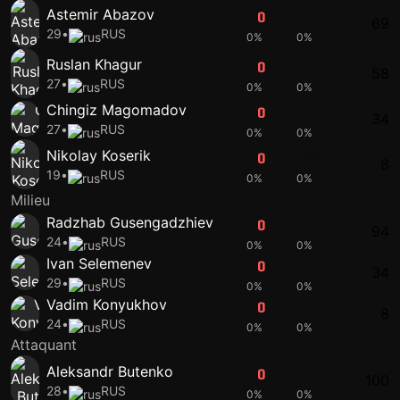
Astemir Abazov
0
0
69
29
•
RUS
0%
0%
Ruslan Khagur
0
0
58
27
•
RUS
0%
0%
Chingiz Magomadov
0
0
34
27
•
RUS
0%
0%
Nikolay Koserik
0
42
8
19
•
RUS
0%
0%
Milieu
Radzhab Gusengadzhiev
0
0
94
24
•
RUS
0%
0%
Ivan Selemenev
0
0
34
29
•
RUS
0%
0%
Vadim Konyukhov
0
0
8
24
•
RUS
0%
0%
Attaquant
Aleksandr Butenko
0
0
100
28
•
RUS
0%
0%