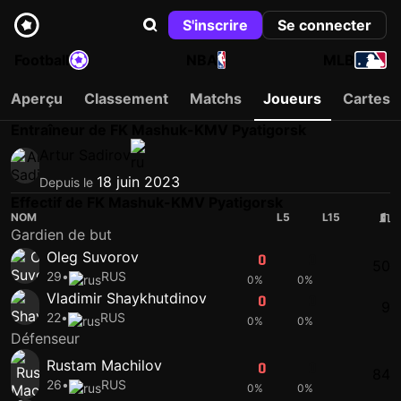
S'inscrire
Se connecter
Football
NBA
MLB
Aperçu
Classement
Matchs
Joueurs
Cartes
Entraîneur de FK Mashuk-KMV Pyatigorsk
Artur Sadirov
18 juin 2023
Depuis le
Effectif de FK Mashuk-KMV Pyatigorsk
NOM
L5
L15
Gardien de but
Oleg Suvorov
0
0
50
29
•
RUS
0%
0%
Vladimir Shaykhutdinov
0
0
9
22
•
RUS
0%
0%
Défenseur
Rustam Machilov
0
0
84
26
•
RUS
0%
0%