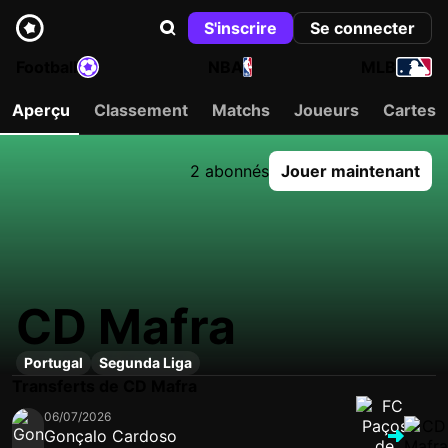
S'inscrire
Se connecter
Football
NBA
MLB
Aperçu
Classement
Matchs
Joueurs
Cartes
2 abonnés
Jouer maintenant
CD Mafra
Portugal
Segunda Liga
Transferts de CD Mafra
06/07/2026
Gonçalo Cardoso