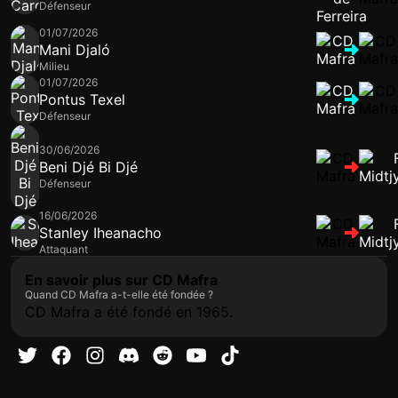
Défenseur
01/07/2026
Mani Djaló
Milieu
01/07/2026
Pontus Texel
Défenseur
30/06/2026
Beni Djé Bi Djé
Défenseur
16/06/2026
Stanley Iheanacho
Attaquant
En savoir plus sur CD Mafra
Quand CD Mafra a-t-elle été fondée ?
CD Mafra a été fondé en 1965.