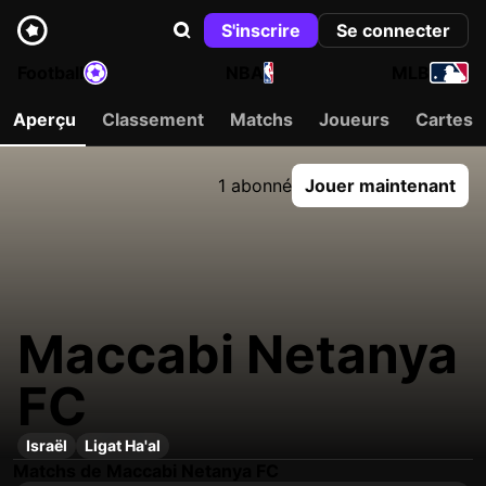
S'inscrire
Se connecter
Football
NBA
MLB
Aperçu
Classement
Matchs
Joueurs
Cartes
1 abonné
Jouer maintenant
Maccabi Netanya
FC
Israël
Ligat Ha'al
Matchs de Maccabi Netanya FC