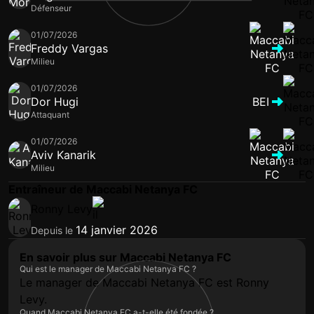
Défenseur
01/07/2026
Freddy Vargas
Milieu
01/07/2026
Dor Hugi
BEI
Attaquant
01/07/2026
Aviv Kanarik
Milieu
Entraîneur de Maccabi Netanya FC
Ronny Levy
14 janvier 2026
Depuis le
En savoir plus sur Maccabi Netanya FC
Qui est le manager de Maccabi Netanya FC ?
Le manager de Maccabi Netanya FC est Ronny
Levy.
Quand Maccabi Netanya FC a-t-elle été fondée ?