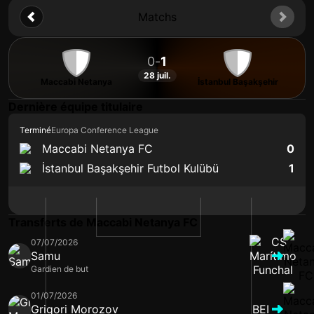
Matchs
0
-
1
28 juil.
Maccabi Netanya
İstanbul Başakşehir
Dernière équipe titulaire
Terminé
Europa Conference League
Maccabi Netanya FC
0
İstanbul Başakşehir Futbol Kulübü
1
Transferts de Maccabi Netanya FC
07/07/2026
Samu
Gardien de but
01/07/2026
Grigori Morozov
BEI