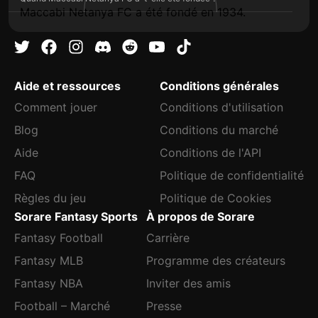
Maccabi Netanya FC a été fondé en 1934.
Aide et ressources
Conditions générales
Comment jouer
Conditions d'utilisation
Blog
Conditions du marché
Aide
Conditions de l'API
FAQ
Politique de confidentialité
Règles du jeu
Politique de Cookies
Sorare Fantasy Sports
À propos de Sorare
Fantasy Football
Carrière
Fantasy MLB
Programme des créateurs
Fantasy NBA
Inviter des amis
Football – Marché
Presse