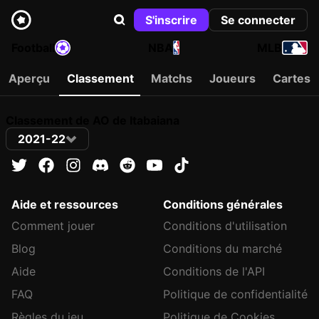
S'inscrire
Se connecter
Football
NBA
MLB
Aperçu
Classement
Matchs
Joueurs
Cartes
Classement de AO de Itabaiana
2021-22
Aide et ressources
Conditions générales
Comment jouer
Conditions d'utilisation
Blog
Conditions du marché
Aide
Conditions de l'API
FAQ
Politique de confidentialité
Règles du jeu
Politique de Cookies