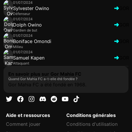
01/07/2024
Sylvester Owino
GOR
Défenseur
01/07/2024
Dolph Owino
GOR
Gardien de but
01/07/2024
Boniface Omondi
GOR
Milieu
01/07/2024
Samuel Kapen
GOR
Attaquant
En savoir plus sur Gor Mahia FC
Quand Gor Mahia FC a-t-elle été fondée ?
Gor Mahia FC a été fondé en 1968.
Aide et ressources
Conditions générales
Comment jouer
Conditions d'utilisation