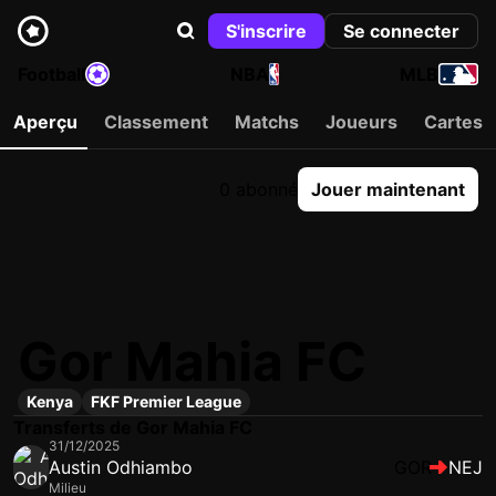
S'inscrire
Se connecter
Football
NBA
MLB
Aperçu
Classement
Matchs
Joueurs
Cartes
0 abonné
Jouer maintenant
Gor Mahia FC
Kenya
FKF Premier League
Transferts de Gor Mahia FC
31/12/2025
Austin Odhiambo
GOR
NEJ
Milieu