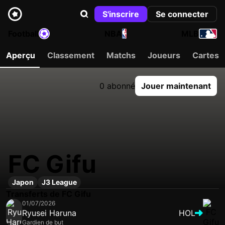
S'inscrire
Se connecter
Football
NBA
MLB
Aperçu
Classement
Matchs
Joueurs
Cartes
0 abonné
Jouer maintenant
FC Gifu
Japon
J3 League
Transferts de FC Gifu
01/07/2026
Ryusei Haruna
HOL
Gardien de but