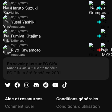
01/07/2026
Haruto Suzuki
Milieu
01/07/2026
Yusei Yashiki
Attaquant
01/07/2026
Fumiya Kitajima
Défenseur
29/06/2026
Riyo Kawamoto
Attaquant
En savoir plus sur FC Gifu
Quand FC Gifu a-t-elle été fondée ?
FC Gifu a été fondé en 2001.
Aide et ressources
Conditions générales
Comment jouer
Conditions d'utilisation