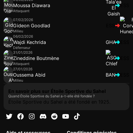
Moussa Diawara
ESS
Attaquant
07/02/2026
Gideon Goodlad
ESS
Milieu
06/02/2026
Wajdi Kechrida
GHA
ESS
Défenseur
31/01/2026
Zineddine Boutmène
ESS
Attaquant
27/01/2026
Oussema Abid
BAN
ESS
Milieu
En savoir plus sur Étoile Sportive du Sahel
Quand Étoile Sportive du Sahel a-t-elle été fondée ?
Étoile Sportive du Sahel a été fondé en 1925.
Aide et ressources
Conditions générales