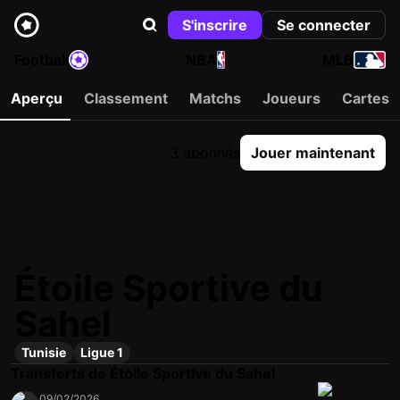
S'inscrire
Se connecter
Football
NBA
MLB
Aperçu
Classement
Matchs
Joueurs
Cartes
3 abonnés
Jouer maintenant
Étoile Sportive du
Sahel
Tunisie
Ligue 1
Transferts de Étoile Sportive du Sahel
09/02/2026