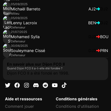
05/09/2025
Michaël Barreto
AJ2
DJ2
Milieu
05/09/2025
Lenny Lacroix
BEN
DJ2
Défenseur
21/07/2025
Mohamed Sylla
DJ2
BOU
Défenseur
30/06/2025
Souleymane Cissé
DJ2
PRN
Défenseur
En savoir plus sur Dijon FCO II
Quand Dijon FCO II a-t-elle été fondée ?
Dijon FCO II a été fondé en 1998.
Aide et ressources
Conditions générales
Comment jouer
Conditions d'utilisation