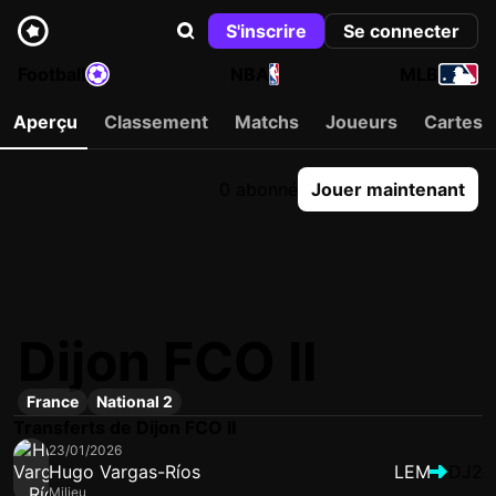
S'inscrire
Se connecter
Football
NBA
MLB
Aperçu
Classement
Matchs
Joueurs
Cartes
0 abonné
Jouer maintenant
Dijon FCO II
France
National 2
Transferts de Dijon FCO II
23/01/2026
Hugo Vargas-Ríos
LEM
DJ2
Milieu