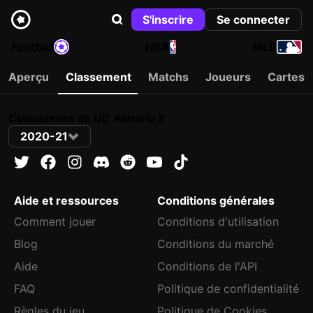
S'inscrire
Se connecter
Football
NBA
MLB
Aperçu
Classement
Matchs
Joueurs
Cartes
Classement de UD Almería II
2020-21
Aide et ressources
Conditions générales
Comment jouer
Conditions d'utilisation
Blog
Conditions du marché
Aide
Conditions de l'API
FAQ
Politique de confidentialité
Règles du jeu
Politique de Cookies