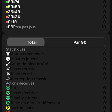
60
74
0
à
50
59
0
à
35
49
0
à
20
34
0
à
0
19
0
à
DNP
10
N'a pas joué
Total
Par 90'
Statistiques
match commencé
0
minutes jouées
0
coup de pied arrêté
0
Passe réussie
0
tacle réussi
0
interception réussie
0
Actions décisives
but
0
passe décisive
0
penalty obtenu
0
tacle en dernier défenseur
0
carton jaune
0