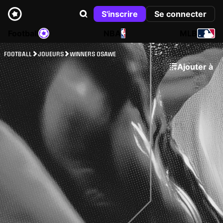
S'inscrire
Se connecter
Football
NBA
MLB
FOOTBALL
JOUEURS
WINNERS OSAWE
Ajouter à