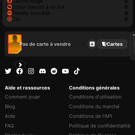
carton rouge
0
erreur menant à un but
0
penalty concédé
0
csc
0
202
Pas de carte à vendre
Cartes
C
Aide et ressources
Conditions générales
Comment jouer
Conditions d'utilisation
Blog
Conditions du marché
Aide
Conditions de l'API
FAQ
Politique de confidentialité