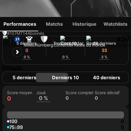
WINNERS OSAWE
Performances
Matchs
Historique
Watchlists
#107
MT
14
Abonnés
#38
5 derniers
Derniers 10
40 derniers
DEU
19 ans
Milieu
Nürnberg
Contender
Reste du monde
Numéro de ma
0
33
33
0 %
0 %
3 %
Détails
5 derniers
Derniers 10
40 derniers
Score moyen
Joué
Score complet
Score décisif
0
0 %
0
0
100
0
75
99
0
à