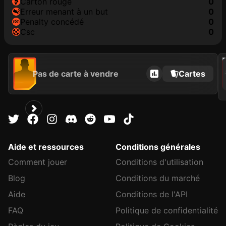
carton rouge
0
erreur menant à un but
0
penalty concédé
0
csc
0
2021
Pas de carte à vendre
Cartes
C
Aide et ressources
Conditions générales
Comment jouer
Conditions d'utilisation
Blog
Conditions du marché
Aide
Conditions de l'API
FAQ
Politique de confidentialité