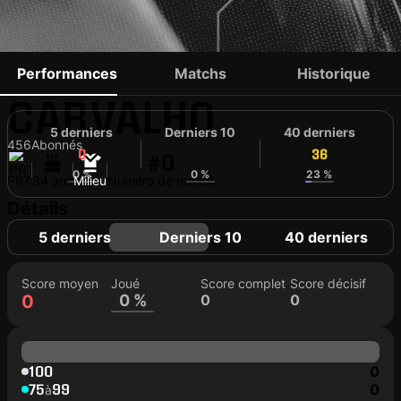
WILLIAM
Performances
Matchs
Historique
CARVALHO
5 derniers
Derniers 10
40 derniers
456
Abonnés
0
36
36
#0
0 %
0 %
23 %
PRT
34 ans
Milieu
Numéro de maillot
Détails
5 derniers
Derniers 10
40 derniers
Score moyen
Joué
Score complet
Score décisif
0
0 %
0
0
100
0
75
99
0
à