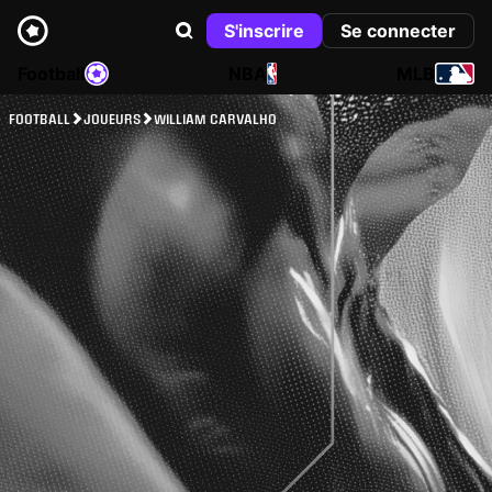
S'inscrire
Se connecter
Football
NBA
MLB
FOOTBALL
JOUEURS
WILLIAM CARVALHO