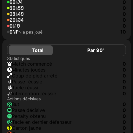
60
74
0
à
50
59
0
à
35
49
0
à
20
34
0
à
0
19
0
à
DNP
10
N'a pas joué
Total
Par 90'
Statistiques
match commencé
0
minutes jouées
0
coup de pied arrêté
0
Passe réussie
0
tacle réussi
0
interception réussie
0
Actions décisives
but
0
passe décisive
0
penalty obtenu
0
tacle en dernier défenseur
0
carton jaune
0