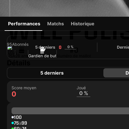
WILL PULI
Performances
Matchs
Historique
95
Abonnés
5 derniers
0 %
Derni
0
#0
USA
28 ans
Gardien de but
Numéro de maillot
Détails
5 derniers
D
Score moyen
Joué
0
0 %
100
75
99
à
60
74
à