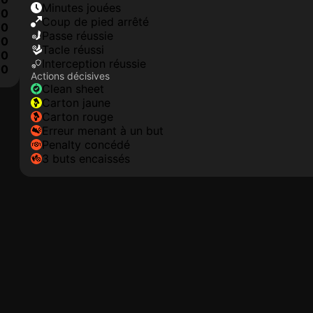
minutes jouées
0
coup de pied arrêté
0
Passe réussie
0
tacle réussi
0
interception réussie
10
Actions décisives
clean sheet
carton jaune
carton rouge
erreur menant à un but
penalty concédé
3 buts encaissés