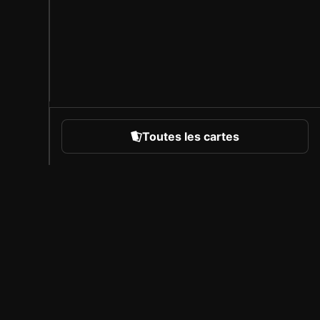
Toutes les cartes
rts
À propos de Sorare
Carrière
Programme des créateurs
Inviter des amis
Presse