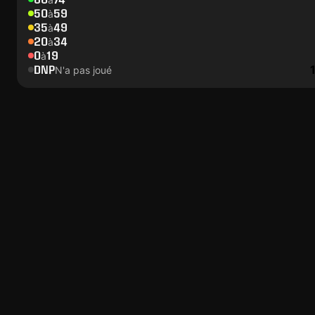
50
59
à
35
49
à
20
34
à
0
19
à
DNP
N'a pas joué