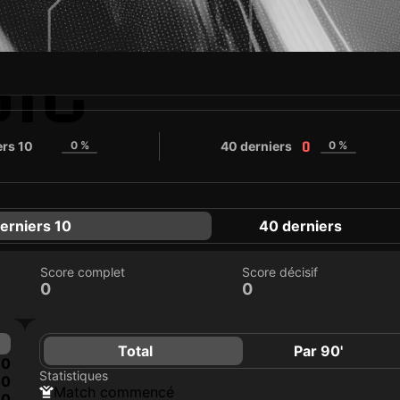
SIC
ers 10
0 %
40 derniers
0 %
0
0
erniers 10
40 derniers
Score complet
Score décisif
0
0
Total
Par 90'
0
Statistiques
0
match commencé
0