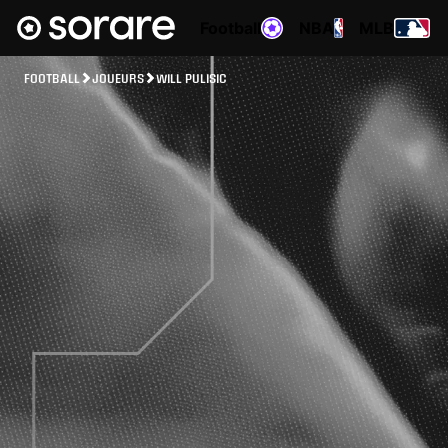
Football
NBA
MLB
FOOTBALL
JOUEURS
WILL PULISIC