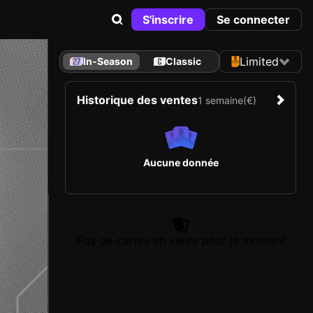
S'inscrire
Se connecter
Limited
In-Season
Classic
Historique des ventes
1 semaine
(€)
Aucune donnée
Pas de cartes en vente pour le moment