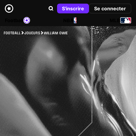
S'inscrire
Se connecter
Football
NBA
MLB
FOOTBALL
JOUEURS
WILLIAM OWIE