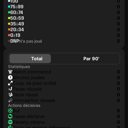
100
0
75
99
0
à
60
74
0
à
50
59
0
à
35
49
0
à
20
34
0
à
0
19
0
à
DNP
0
N'a pas joué
Total
Par 90'
Statistiques
match commencé
0
minutes jouées
0
coup de pied arrêté
0
Passe réussie
0
tacle réussi
0
interception réussie
0
Actions décisives
but
0
passe décisive
0
penalty obtenu
0
tacle en dernier défenseur
0