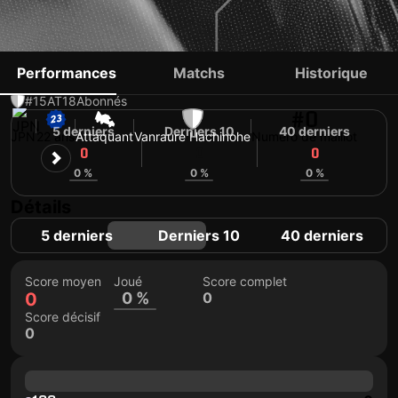
WILLIAM OWIE
Performances
Matchs
Historique
#15
AT
18
Abonnés
#0
5 derniers
Derniers 10
40 derniers
JPN
22 ans
Attaquant
Vanraure Hachinohe
Numéro de maillot
0
0
0
0 %
0 %
0 %
Détails
5 derniers
Derniers 10
40 derniers
Score moyen
Joué
Score complet
0
0 %
0
Score décisif
0