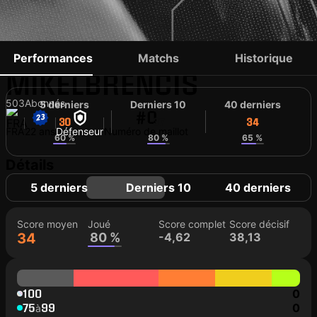
WILLIAM
Performances
Matchs
Historique
MIKELBRENCIS
503
Abonnés
5 derniers
Derniers 10
40 derniers
#0
30
37
34
FRA
22 ans
Défenseur
Numéro de maillot
60 %
80 %
65 %
Détails
5 derniers
Derniers 10
40 derniers
Score moyen
Joué
Score complet
Score décisif
34
80 %
-4,62
38,13
100
0
75
99
0
à