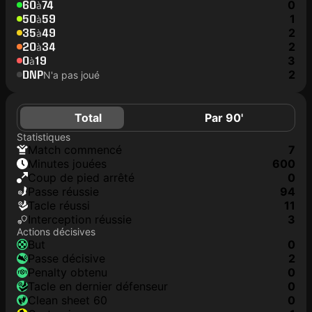
60
74
0
à
50
59
1
à
35
49
2
à
20
34
2
à
0
19
3
à
DNP
2
N'a pas joué
Total
Par 90'
Statistiques
match commencé
7
minutes jouées
600
coup de pied arrêté
0
Passe réussie
94
tacle réussi
11
interception réussie
3
Actions décisives
but
0
passe décisive
2
penalty obtenu
0
tacle en dernier défenseur
0
clean sheet 60
0