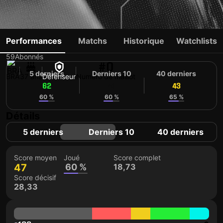
WELINTON
Performances
Matchs
Historique
Watchlists
59
Abonnés
#0
5 derniers
Derniers 10
40 derniers
BRA
37 ans
Défenseur
Numéro de maillot
62
41
43
60 %
60 %
65 %
Détails
5 derniers
Derniers 10
40 derniers
Score moyen
Joué
Score complet
47
60 %
18,73
Score décisif
28,33