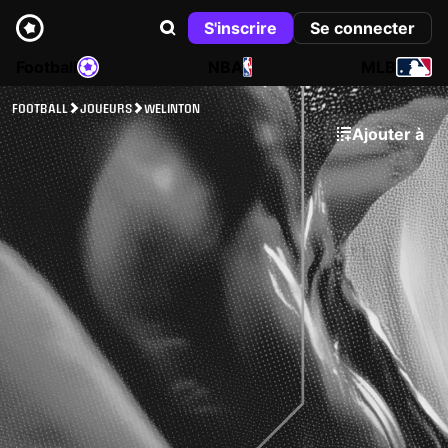
S'inscrire
Se connecter
Football
NBA
MLB
FOOTBALL
JOUEURS
WELINTON
Ajouter à