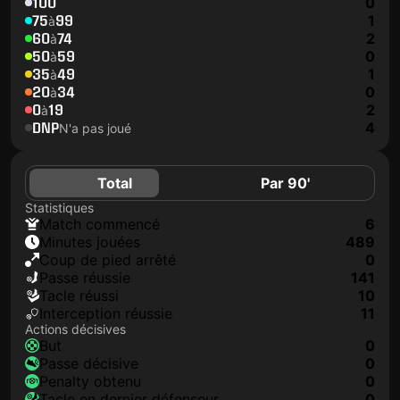
100
0
75
99
1
à
60
74
2
à
50
59
0
à
35
49
1
à
20
34
0
à
0
19
2
à
DNP
4
N'a pas joué
Total
Par 90'
Statistiques
match commencé
6
minutes jouées
489
coup de pied arrêté
0
Passe réussie
141
tacle réussi
10
interception réussie
11
Actions décisives
but
0
passe décisive
0
penalty obtenu
0
tacle en dernier défenseur
0