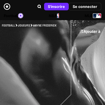
S'inscrire
Se connecter
Football
NBA
MLB
FOOTBALL
JOUEURS
WAYNE FREDERICK
Ajouter à