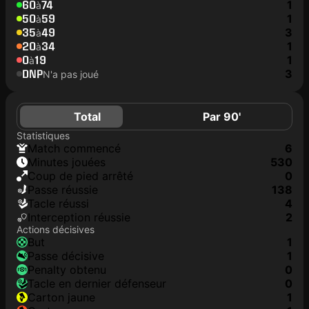
60
74
1
à
50
59
1
à
35
49
3
à
20
34
1
à
0
19
1
à
DNP
3
N'a pas joué
Total
Par 90'
Statistiques
match commencé
6
minutes jouées
530
coup de pied arrêté
0
Passe réussie
138
tacle réussi
4
interception réussie
2
Actions décisives
but
1
passe décisive
1
penalty obtenu
0
tacle en dernier défenseur
0
carton jaune
1