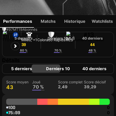
WAYNE FREDERICK
Performances
Matchs
Historique
Watchlists
#97
MT
19
Abonnés
#13
5 derniers
Derniers 10
40 derniers
TTO
22 ans
Milieu, +1
Colorado Rapids
MLS
Numéro de maillot
39
45
44
80 %
70 %
48 %
Détails
5 derniers
Derniers 10
40 derniers
Score moyen
Joué
Score complet
Score décisif
43
70 %
2,49
39,29
100
0
75
99
0
à