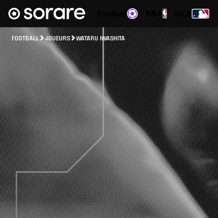
Football
NBA
MLB
FOOTBALL
JOUEURS
WATARU IWASHITA