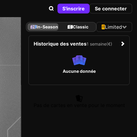
S'inscrire
Se connecter
Limited
In-Season
Classic
Historique des ventes
1 semaine
(€)
Aucune donnée
Pas de cartes en vente pour le moment