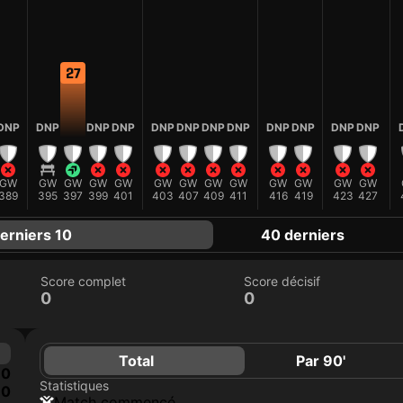
27
DNP
DNP
DNP
DNP
DNP
DNP
DNP
DNP
DNP
DNP
DNP
DNP
GW
GW
GW
GW
GW
GW
GW
GW
GW
GW
GW
GW
GW
389
395
397
399
401
403
407
409
411
416
419
423
427
erniers 10
40 derniers
Score complet
Score décisif
0
0
Total
Par 90'
0
Statistiques
0
match commencé