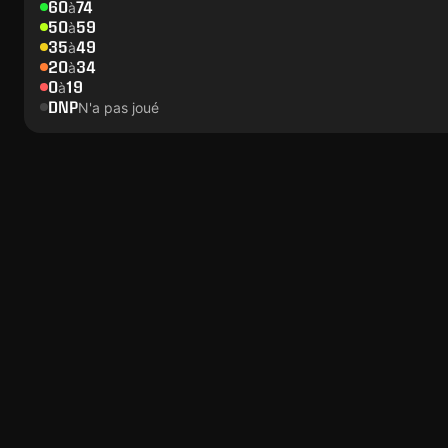
60
74
à
50
59
à
35
49
à
20
34
à
0
19
à
DNP
N'a pas joué