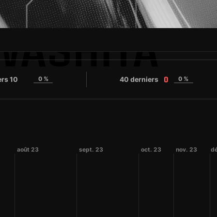
WASHITA
ers 10
0 %
40 derniers
0 %
0
0
août 23
sept. 23
oct. 23
nov. 23
dé