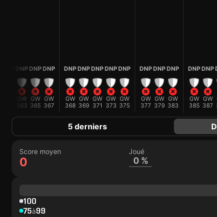
DNP
DNP
DNP
DNP
DNP
DNP
DNP
DNP
DNP
DNP
DNP
DNP
DNP
DNP
GW
GW
GW
GW
GW
GW
GW
GW
GW
GW
GW
GW
GW
GW
361
363
365
367
368
369
371
373
375
377
379
383
385
387
5 derniers
D
Score moyen
Joué
0
0 %
100
75
99
à