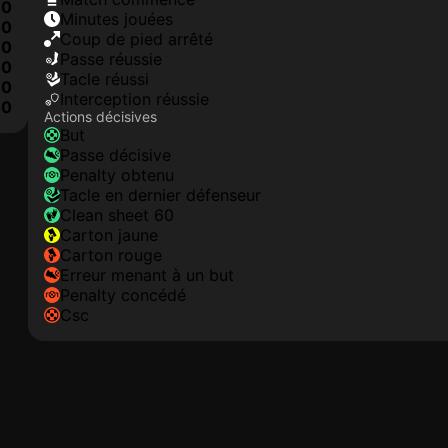
0
minutes jouées
0
coup de pied arrêté
0
Passe réussie
0
tacle réussi
0
interception réussie
0
Actions décisives
but
passe décisive
penalty obtenu
tacle en dernier défenseur
clean sheet 60
carton jaune
carton rouge
erreur menant à un but
penalty concédé
csc