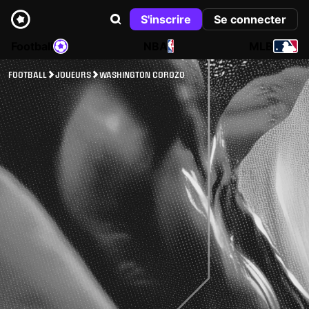
S'inscrire
Se connecter
Football
NBA
MLB
FOOTBALL
JOUEURS
WASHINGTON COROZO