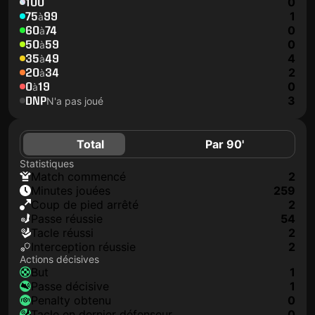
100
0
75
99
1
à
60
74
0
à
50
59
0
à
35
49
4
à
20
34
2
à
0
19
0
à
DNP
3
N'a pas joué
Total
Par 90'
Statistiques
match commencé
2
minutes jouées
259
coup de pied arrêté
2
Passe réussie
54
tacle réussi
2
interception réussie
2
Actions décisives
but
1
passe décisive
1
penalty obtenu
0
tacle en dernier défenseur
0