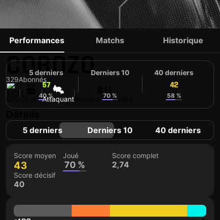
WASHINGTON
Performances
Matchs
Historique
COROZO
5 derniers
Derniers 10
40 derniers
329
Abonnés
57
40
42
#0
40 %
70 %
58 %
ECU
28 ans
Attaquant
Numéro de maillot
Détails
5 derniers
Derniers 10
40 derniers
Score moyen
Joué
Score complet
43
70 %
2,74
Score décisif
40