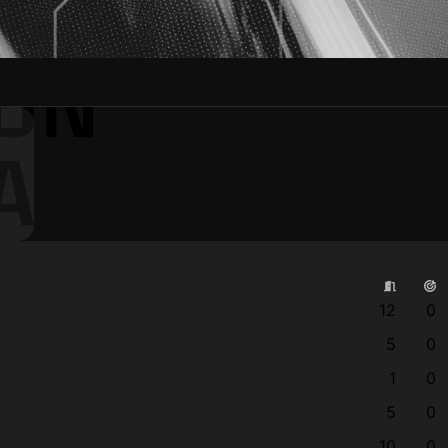
ON
A
12
0
5
0
1
0
5
0
10
0