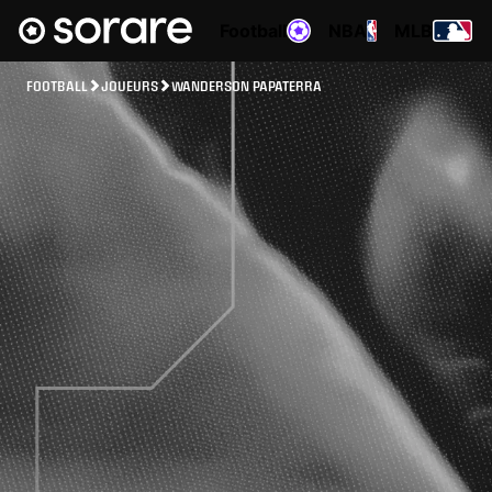
Football
NBA
MLB
FOOTBALL
JOUEURS
WANDERSON PAPATERRA