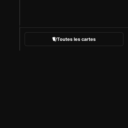
Toutes les cartes
rts
À propos de Sorare
Carrière
Programme des créateurs
Inviter des amis
Presse
Couverture des compétitions
Partenaires sous licence