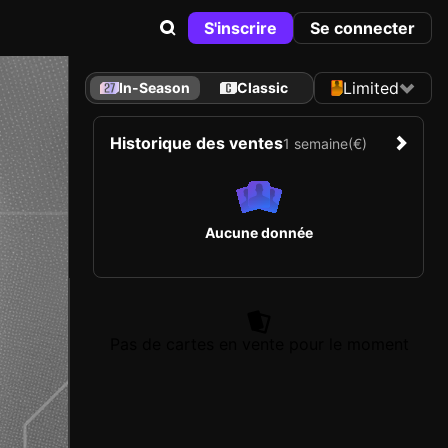
S'inscrire
Se connecter
Limited
In-Season
Classic
Historique des ventes
1 semaine
(€)
Aucune donnée
Pas de cartes en vente pour le moment