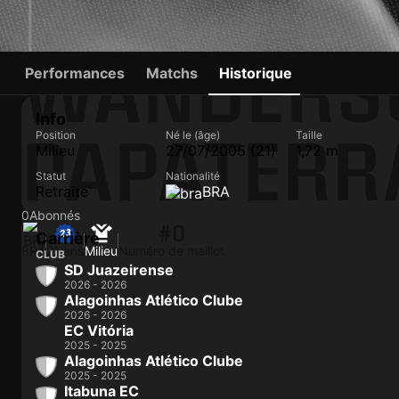
WANDERS
Performances
Matchs
Historique
Info
PAPATERR
Position
Né le (âge)
Taille
Milieu
27/07/2005 (21)
1,72 m
Statut
Nationalité
Retraité
BRA
0
Abonnés
#0
Carrière
BRA
21 ans
Milieu
Numéro de maillot
CLUB
SD Juazeirense
2026 - 2026
Alagoinhas Atlético Clube
2026 - 2026
EC Vitória
2025 - 2025
Alagoinhas Atlético Clube
2025 - 2025
Itabuna EC