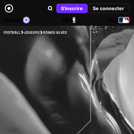
S'inscrire
Se connecter
Football
NBA
MLB
FOOTBALL
JOUEURS
ROMEU ALVES