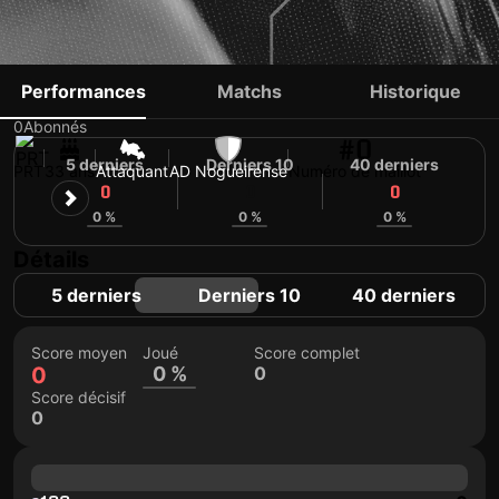
ROMEU ALVES
Performances
Matchs
Historique
0
Abonnés
#0
5 derniers
Derniers 10
40 derniers
PRT
33 ans
Attaquant
AD Nogueirense
Numéro de maillot
0
0
0
0 %
0 %
0 %
Détails
5 derniers
Derniers 10
40 derniers
Score moyen
Joué
Score complet
0
0 %
0
Score décisif
0