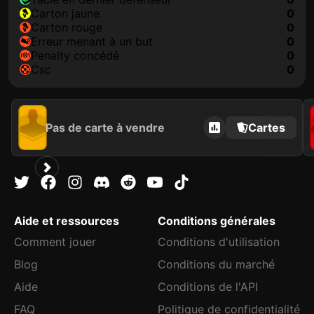
carton jaune
0
carton rouge
0
erreur menant à un but
0
penalty concédé
0
csc
0
Pas de carte à vendre
Cartes
Aide et ressources
Conditions générales
Comment jouer
Conditions d'utilisation
Blog
Conditions du marché
Aide
Conditions de l'API
FAQ
Politique de confidentialité