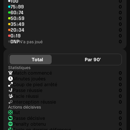
100
0
75
99
0
à
60
74
0
à
50
59
0
à
35
49
0
à
20
34
0
à
0
19
0
à
DNP
0
N'a pas joué
Total
Par 90'
Statistiques
match commencé
0
minutes jouées
0
coup de pied arrêté
0
Passe réussie
0
tacle réussi
0
interception réussie
0
Actions décisives
but
0
passe décisive
0
penalty obtenu
0
tacle en dernier défenseur
0