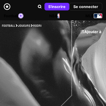
S'inscrire
Se connecter
Football
NBA
MLB
FOOTBALL
JOUEURS
RODRI
Ajouter à