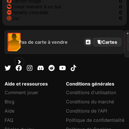
carton rouge
0
erreur menant à un but
0
penalty concédé
0
csc
0
2021
Pas de carte à vendre
Cartes
C
Aide et ressources
Conditions générales
Comment jouer
Conditions d'utilisation
Blog
Conditions du marché
Aide
Conditions de l'API
FAQ
Politique de confidentialité