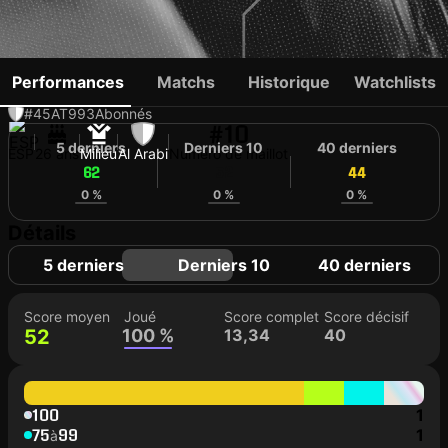
RODRI
Performances
Matchs
Historique
Watchlists
#45
AT
993
Abonnés
#10
5 derniers
Derniers 10
40 derniers
ESP
26 ans
Milieu
Al Arabi
Numéro de maillot
62
52
44
0 %
0 %
0 %
Détails
5 derniers
Derniers 10
40 derniers
Score moyen
Joué
Score complet
Score décisif
52
100 %
13,34
40
100
1
75
99
1
à