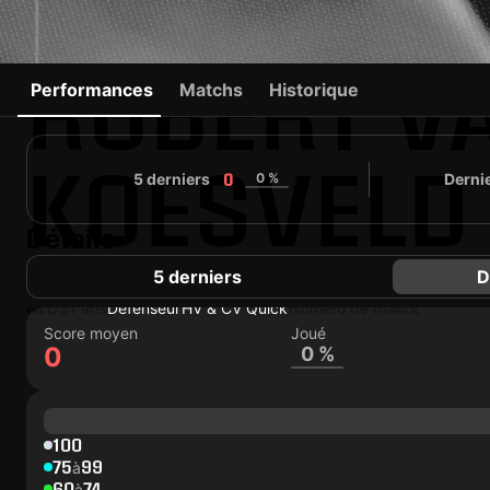
ROBERT V
Performances
Matchs
Historique
KOESVELD
5 derniers
0 %
Derni
0
Détails
#1
DF
0
Abonnés
5 derniers
D
#0
NLD
31 ans
Défenseur
HV & CV Quick
Numéro de maillot
Score moyen
Joué
0
0 %
100
75
99
à
60
74
à