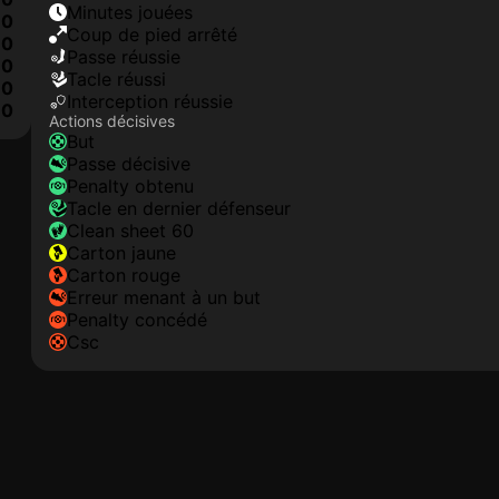
minutes jouées
0
coup de pied arrêté
0
Passe réussie
0
tacle réussi
0
interception réussie
0
Actions décisives
but
passe décisive
penalty obtenu
tacle en dernier défenseur
clean sheet 60
carton jaune
carton rouge
erreur menant à un but
penalty concédé
csc