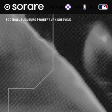
Football
NBA
MLB
FOOTBALL
JOUEURS
ROBERT VAN KOESVELD