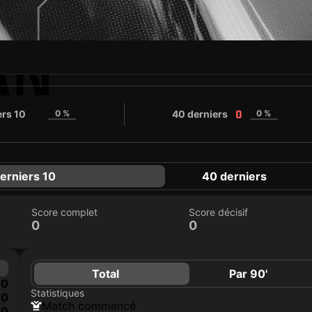
AN
ers 10
0 %
40 derniers
0 %
0
0
erniers 10
40 derniers
Score complet
Score décisif
0
0
Total
Par 90'
0
Statistiques
0
match commencé
0