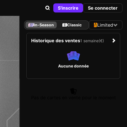
S'inscrire
Se connecter
Limited
In-Season
Classic
Historique des ventes
1 semaine
(€)
Aucune donnée
Pas de cartes en vente pour le moment