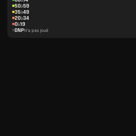
50
59
à
35
49
à
20
34
à
0
19
à
DNP
N'a pas joué