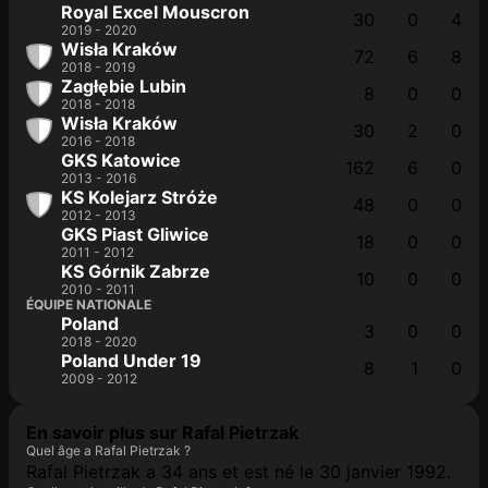
Royal Excel Mouscron
30
0
4
2019 - 2020
Wisła Kraków
72
6
8
2018 - 2019
Zagłębie Lubin
8
0
0
2018 - 2018
Wisła Kraków
30
2
0
2016 - 2018
GKS Katowice
162
6
0
2013 - 2016
KS Kolejarz Stróże
48
0
0
2012 - 2013
GKS Piast Gliwice
18
0
0
2011 - 2012
KS Górnik Zabrze
10
0
0
2010 - 2011
ÉQUIPE NATIONALE
Poland
3
0
0
2018 - 2020
Poland Under 19
8
1
0
2009 - 2012
En savoir plus sur Rafal Pietrzak
Quel âge a Rafal Pietrzak ?
Rafal Pietrzak a 34 ans et est né le 30 janvier 1992.