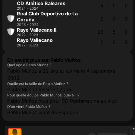
CD Atlético Baleares
4
0
0
2024 - 2024
Real Club Deportivo de La
2
0
0
Coruña
2023 - 2024
Rayo Vallecano II
26
5
0
2022 - 2023
Rayo Vallecano
2
0
0
2022 - 2023
En savoir plus sur Pablo Muñoz
Quel âge a Pablo Muñoz ?
Pablo Muñoz a 22 ans et est né le 4 septembre
2003.
Quelle est la taille de Pablo Muñoz ?
Pablo Muñoz mesure 1,70 m.
Pour quelle équipe Pablo Muñoz joue-t-il ?
Pablo Muñoz joue pour SD Ponferradina en club.
D'où vient Pablo Muñoz ?
Pablo Muñoz vient de Espagne.
202