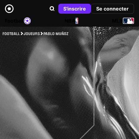
S'inscrire
Se connecter
Football
NBA
MLB
FOOTBALL
JOUEURS
PABLO MUÑOZ