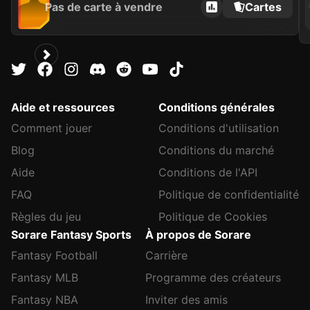
Pas de carte à vendre
Cartes
C
Aide et ressources
Conditions générales
Comment jouer
Conditions d'utilisation
Blog
Conditions du marché
Aide
Conditions de l'API
FAQ
Politique de confidentialité
Règles du jeu
Politique de Cookies
Sorare Fantasy Sports
À propos de Sorare
Fantasy Football
Carrière
Fantasy MLB
Programme des créateurs
Fantasy NBA
Inviter des amis