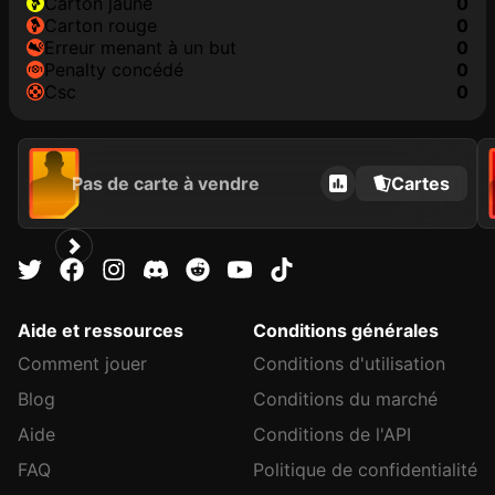
carton jaune
0
carton rouge
0
erreur menant à un but
0
penalty concédé
0
csc
0
Pas de carte à vendre
Cartes
Aide et ressources
Conditions générales
Comment jouer
Conditions d'utilisation
Blog
Conditions du marché
Aide
Conditions de l'API
FAQ
Politique de confidentialité