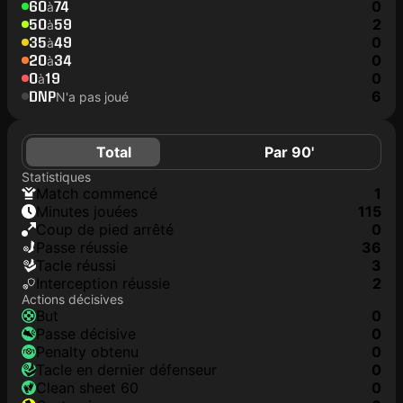
60
74
0
à
50
59
2
à
35
49
0
à
20
34
0
à
0
19
0
à
DNP
6
N'a pas joué
Total
Par 90'
Statistiques
match commencé
1
minutes jouées
115
coup de pied arrêté
0
Passe réussie
36
tacle réussi
3
interception réussie
2
Actions décisives
but
0
passe décisive
0
penalty obtenu
0
tacle en dernier défenseur
0
clean sheet 60
0