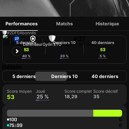
NORBERT URBLÍK
Performances
Matchs
Historique
#2
DF
0
Abonnés
#37
5 derniers
Derniers 10
40 derniers
SVK
22 ans
Défenseur
Győri ETO
Numéro de maillot
53
53
53
40 %
20 %
5 %
Détails
5 derniers
Derniers 10
40 derniers
Score moyen
Joué
Score complet
Score décisif
53
25 %
18,29
35
100
0
75
99
0
à