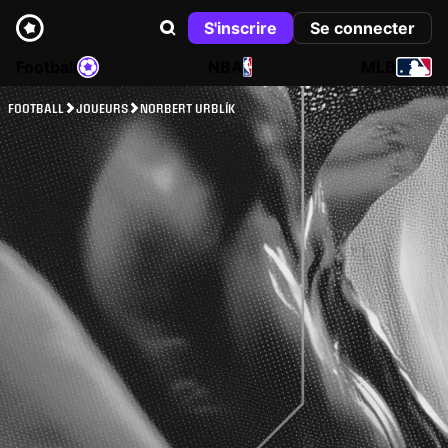
S'inscrire
Se connecter
Football
NBA
MLB
FOOTBALL
JOUEURS
NORBERT URBLÍK