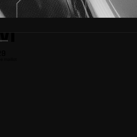
M
29
 maillot