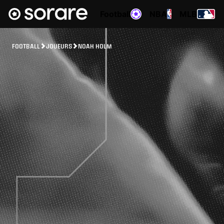
Football
NBA
MLB
FOOTBALL
JOUEURS
NOAH HOLM