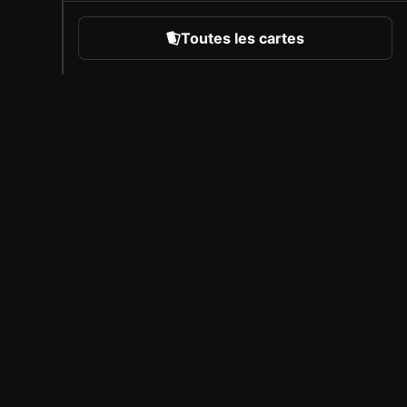
Toutes les cartes
rts
À propos de Sorare
Carrière
Programme des créateurs
Inviter des amis
Presse
Couverture des compétitions
Partenaires sous licence
Mentions Légales