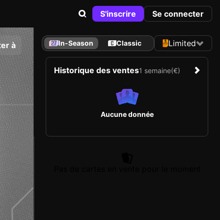
S'inscrire
Se connecter
Limited
In-Season
Classic
er à
Historique des ventes
1 semaine
(€)
Aucune donnée
Pas de cartes en vente pour le moment