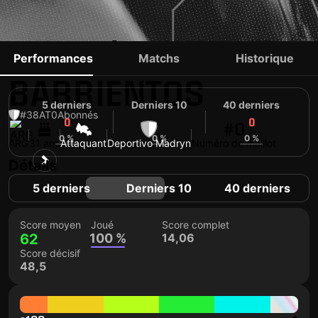
NICOLÁS
Performances
Matchs
Historique
BARRIENTOS
5 derniers
Derniers 10
40 derniers
#38
AT
0
Abonnés
0
0
0
#0
0 %
0 %
0 %
ARG
31 ans
Attaquant
Deportivo Madryn
Numéro de maillot
Détails
5 derniers
Derniers 10
40 derniers
Score moyen
Joué
Score complet
62
100 %
14,06
Score décisif
48,5