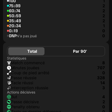
100
1
75
99
2
à
60
74
2
à
50
59
2
à
35
49
2
à
20
34
1
à
0
19
0
à
DNP
0
N'a pas joué
Total
Par 90'
Statistiques
match commencé
8
minutes jouées
707
coup de pied arrêté
0
Passe réussie
328
tacle réussi
14
interception réussie
3
Actions décisives
but
4
passe décisive
2
penalty obtenu
0
tacle en dernier défenseur
0