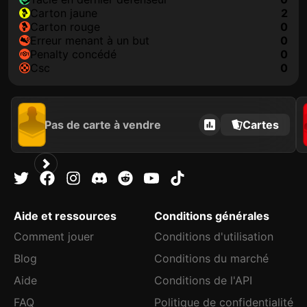
carton jaune
2
carton rouge
0
erreur menant à un but
0
penalty concédé
0
csc
0
Pas de carte à vendre
Cartes
Aide et ressources
Conditions générales
Comment jouer
Conditions d'utilisation
Blog
Conditions du marché
Aide
Conditions de l'API
FAQ
Politique de confidentialité