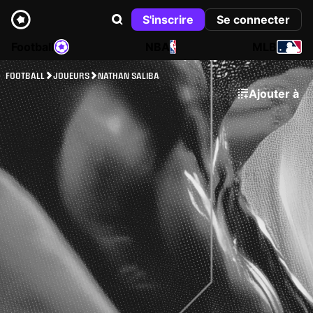
S'inscrire
Se connecter
Football
NBA
MLB
FOOTBALL
JOUEURS
NATHAN SALIBA
Ajouter à