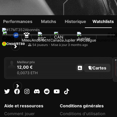
NATHAN SALIBA
Performances
Matchs
Historique
Watchlists
#17
MT
352
Abonnés
#1
CdM
CAN
22 ans
Milieu
Anderlecht
Canada
Jupiler Pro League
Numéro de m
ChtioVRT89
•
54 joueurs
•
Mise à jour 3 months ago
202
Meilleur prix
12,00 €
Cartes
C
0,0073 ETH
Aide et ressources
Conditions générales
Comment jouer
Conditions d'utilisation