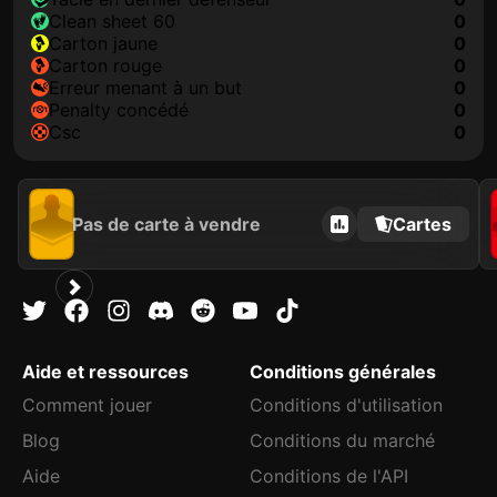
clean sheet 60
0
carton jaune
0
carton rouge
0
erreur menant à un but
0
penalty concédé
0
csc
0
Pas de carte à vendre
Cartes
Aide et ressources
Conditions générales
Comment jouer
Conditions d'utilisation
Blog
Conditions du marché
Aide
Conditions de l'API