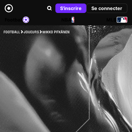
S'inscrire
Se connecter
Football
NBA
MLB
FOOTBALL
JOUEURS
MIKKO PITKÄNEN