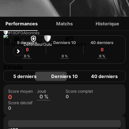
MIKKO PITKÄNEN
Performances
Matchs
Historique
#19
DF
0
Abonnés
#5
5 derniers
Derniers 10
40 derniers
FIN
29 ans
Défenseur
Oulu
Numéro de maillot
0
0
0
0 %
0 %
0 %
Détails
5 derniers
Derniers 10
40 derniers
Score moyen
Joué
Score complet
0
0 %
0
Score décisif
0