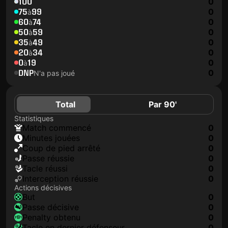
100
0
75
99
0
à
60
74
0
à
50
59
0
à
35
49
0
à
20
34
0
à
0
19
0
à
DNP
0
N'a pas joué
Total
Par 90'
Statistiques
match commencé
0
minutes jouées
0
coup de pied arrêté
0
Passe réussie
0
tacle réussi
0
interception réussie
0
Actions décisives
but
0
passe décisive
0
penalty obtenu
0
tacle en dernier défenseur
0