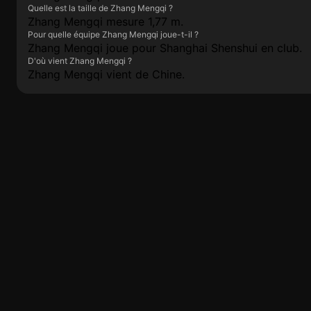
Quelle est la taille de Zhang Mengqi ?
Zhang Mengqi mesure 1,77 m.
Pour quelle équipe Zhang Mengqi joue-t-il ?
Zhang Mengqi joue pour Shanghai Shenshui en club.
D'où vient Zhang Mengqi ?
Zhang Mengqi vient de Chine.