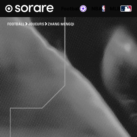
Football
NBA
MLB
FOOTBALL
JOUEURS
ZHANG MENGQI