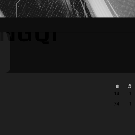
NGQI
14
1
74
1