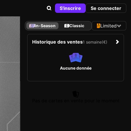
S'inscrire
Se connecter
Limited
In-Season
Classic
Historique des ventes
1 semaine
(€)
Aucune donnée
Pas de cartes en vente pour le moment