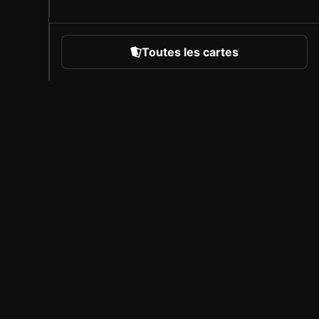
Toutes les cartes
rts
À propos de Sorare
Carrière
Programme des créateurs
Inviter des amis
Presse
Couverture des compétitions
Partenaires sous licence
Mentions Légales