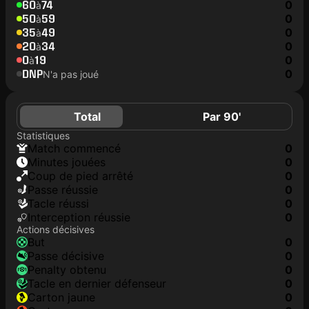
60
74
0
à
50
59
0
à
35
49
0
à
20
34
0
à
0
19
0
à
DNP
0
N'a pas joué
Total
Par 90'
Statistiques
match commencé
0
minutes jouées
0
coup de pied arrêté
0
Passe réussie
0
tacle réussi
0
interception réussie
0
Actions décisives
but
0
passe décisive
0
penalty obtenu
0
tacle en dernier défenseur
0
carton jaune
0