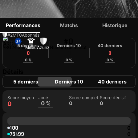
LUKAS KÖNIG
Performances
Matchs
Historique
#2
MT
0
Abonnés
#0
5 derniers
Derniers 10
40 derniers
ARG
24 ans
Milieu
Azuriz
Numéro de maillot
0
0
0
0 %
0 %
0 %
Détails
5 derniers
Derniers 10
40 derniers
Score moyen
Joué
Score complet
Score décisif
0
0 %
0
0
100
0
75
99
0
à