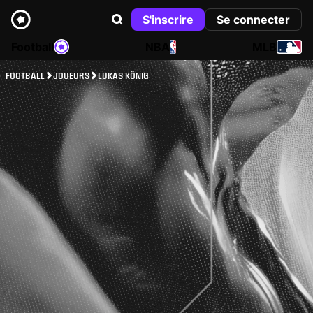
S'inscrire
Se connecter
Football
NBA
MLB
FOOTBALL
JOUEURS
LUKAS KÖNIG