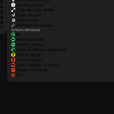
0
minutes jouées
0
coup de pied arrêté
3
Passe réussie
0
tacle réussi
0
interception réussie
7
Actions décisives
but
passe décisive
penalty obtenu
tacle en dernier défenseur
carton jaune
carton rouge
erreur menant à un but
penalty concédé
csc