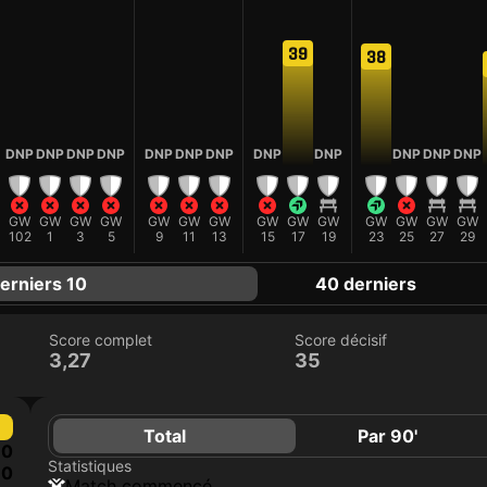
39
38
DNP
DNP
DNP
DNP
DNP
DNP
DNP
DNP
DNP
DNP
DNP
DNP
GW
GW
GW
GW
GW
GW
GW
GW
GW
GW
GW
GW
GW
GW
102
1
3
5
9
11
13
15
17
19
23
25
27
29
erniers 10
40 derniers
Score complet
Score décisif
3,27
35
Total
Par 90'
0
Statistiques
0
match commencé