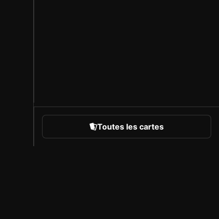
Toutes les cartes
rts
À propos de Sorare
Carrière
Programme des créateurs