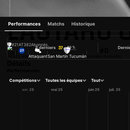
LAUTARO 
Performances
Matchs
Historique
#21
AT
382
Abonnés
5 derniers
40 %
Derni
37
#0
ARG
23 ans
Attaquant
San Martín Tucumán
Numéro de maillot
Détails
Performances
Compétitions
Toutes les équipes
Tout
avr. 25
mai 25
juin 25
juil. 25