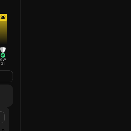
36
GW
31
0