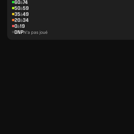
60
74
à
50
59
à
35
49
à
20
34
à
0
19
à
DNP
N'a pas joué