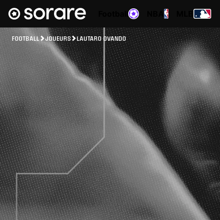
Football
NBA
MLB
FOOTBALL
JOUEURS
LAUTARO OVANDO