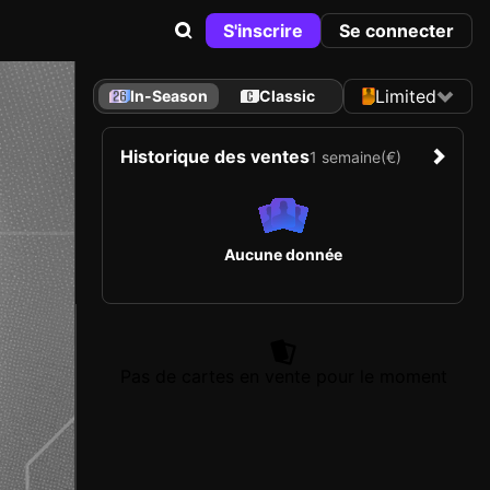
S'inscrire
Se connecter
Limited
In-Season
Classic
Historique des ventes
1 semaine
(€)
Aucune donnée
Pas de cartes en vente pour le moment