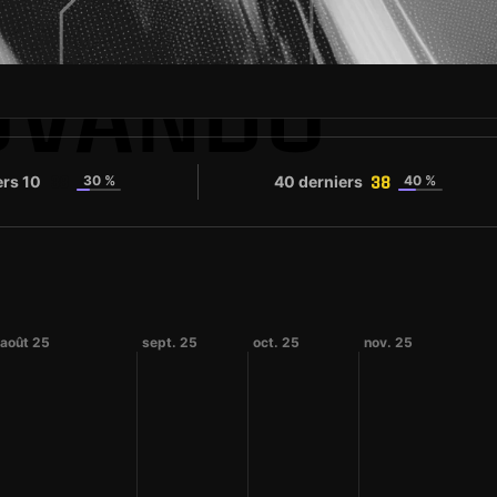
OVANDO
ers 10
30 %
40 derniers
40 %
38
38
août 25
sept. 25
oct. 25
nov. 25