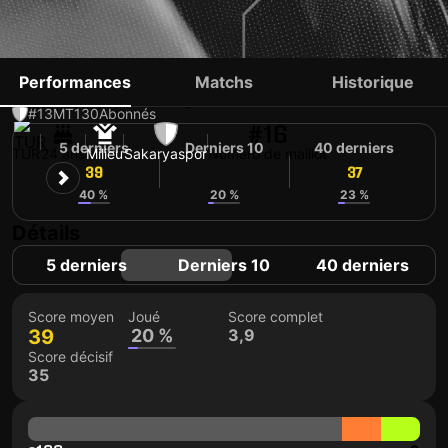
KEREM ŞEN
Performances
Matchs
Historique
#13
MT
130
Abonnés
#16
5 derniers
Derniers 10
40 derniers
TUR
24 ans
Milieu
Sakaryaspor
Numéro de maillot
39
37
37
40 %
20 %
23 %
Détails
5 derniers
Derniers 10
40 derniers
Score moyen
Joué
Score complet
39
20 %
3,9
Score décisif
35