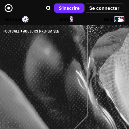
S'inscrire
Se connecter
Football
NBA
MLB
FOOTBALL
JOUEURS
KEREM ŞEN