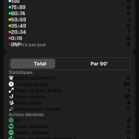
100
0
75
99
0
à
60
74
0
à
50
59
1
à
35
49
0
à
20
34
1
à
0
19
0
à
DNP
8
N'a pas joué
Total
Par 90'
Statistiques
match commencé
0
minutes jouées
90
coup de pied arrêté
1
Passe réussie
31
tacle réussi
4
interception réussie
0
Actions décisives
but
0
passe décisive
0
penalty obtenu
0
tacle en dernier défenseur
0