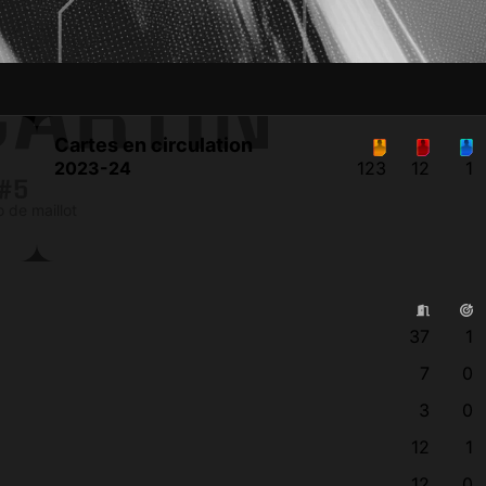
CARTIN
Cartes en circulation
2023-24
123
12
1
#5
 de maillot
37
1
7
0
3
0
12
1
12
0