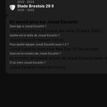
2022 - 2023
Stade Brestois 29 II
2020 - 2022
En savoir plus sur Josué Escartin
Quel âge a Josué Escartin ?
Josué Escartin a 23 ans et est né le 21 mars 2003.
Quelle est la taille de Josué Escartin ?
Josué Escartin mesure 1,93 m.
Pour quelle équipe Josué Escartin joue-t-il ?
Josué Escartin joue pour Red Star FC 93 en club.
Quel est le numéro de Josué Escartin ?
Le numéro de maillot actuel de Josué Escartin avec R
D'où vient Josué Escartin ?
Josué Escartin vient de France.