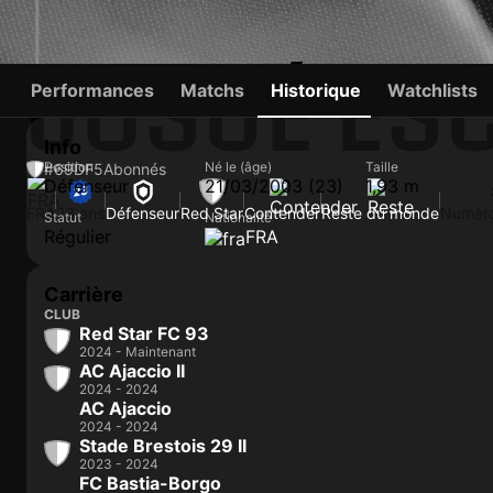
JOSUÉ ES
Performances
Matchs
Historique
Watchlists
Info
Position
Né le (âge)
Taille
#69
DF
5
Abonnés
Défenseur
21/03/2003 (23)
1,93 m
FRA
23 ans
Défenseur
Red Star
Contender
Reste du monde
Numéro
Statut
Nationalité
Régulier
FRA
Carrière
CLUB
Red Star FC 93
2024 - Maintenant
AC Ajaccio II
2024 - 2024
AC Ajaccio
2024 - 2024
Stade Brestois 29 II
2023 - 2024
FC Bastia-Borgo