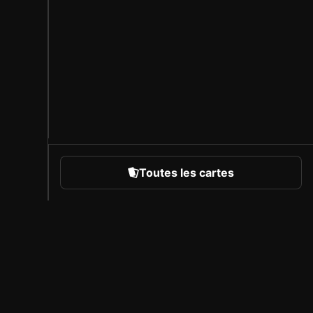
Toutes les cartes
rts
À propos de Sorare
Carrière
Programme des créateurs