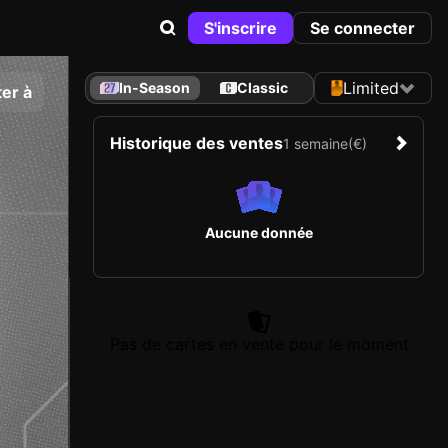
S'inscrire
Se connecter
Limited
In-Season
Classic
er à
Historique des ventes
1 semaine
(€)
Aucune donnée
Pas de cartes en vente pour le moment