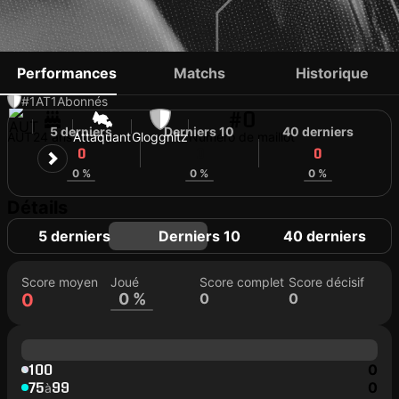
JOSEF PROSS
Performances
Matchs
Historique
#1
AT
1
Abonnés
#0
5 derniers
Derniers 10
40 derniers
AUT
24 ans
Attaquant
Gloggnitz
Numéro de maillot
0
0
0
0 %
0 %
0 %
Détails
5 derniers
Derniers 10
40 derniers
Score moyen
Joué
Score complet
Score décisif
0
0 %
0
0
100
0
75
99
0
à