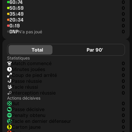
60
74
0
à
50
59
0
à
35
49
0
à
20
34
0
à
0
19
0
à
DNP
0
N'a pas joué
Total
Par 90'
Statistiques
match commencé
0
minutes jouées
0
coup de pied arrêté
0
Passe réussie
0
tacle réussi
0
interception réussie
0
Actions décisives
but
0
passe décisive
0
penalty obtenu
0
tacle en dernier défenseur
0
carton jaune
0