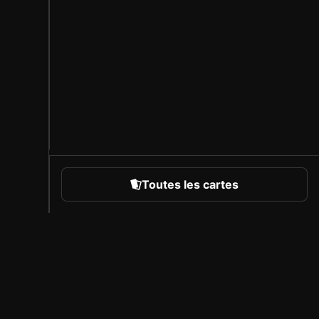
Toutes les cartes
rts
À propos de Sorare
Carrière
Programme des créateurs