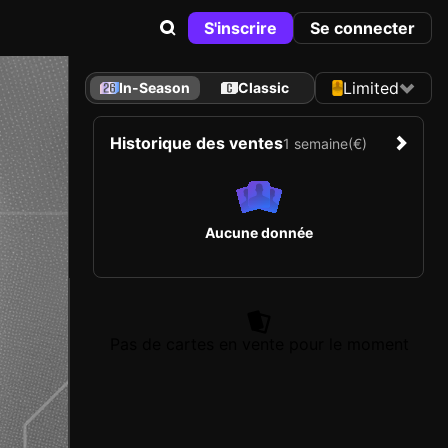
S'inscrire
Se connecter
Limited
In-Season
Classic
Historique des ventes
1 semaine
(€)
Aucune donnée
Pas de cartes en vente pour le moment