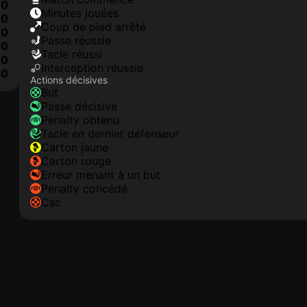
0
minutes jouées
0
coup de pied arrêté
0
Passe réussie
0
tacle réussi
0
interception réussie
10
Actions décisives
but
passe décisive
penalty obtenu
tacle en dernier défenseur
carton jaune
carton rouge
erreur menant à un but
penalty concédé
csc