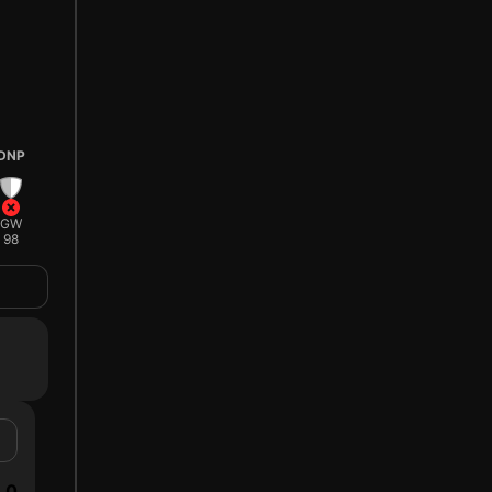
DNP
GW
98
0