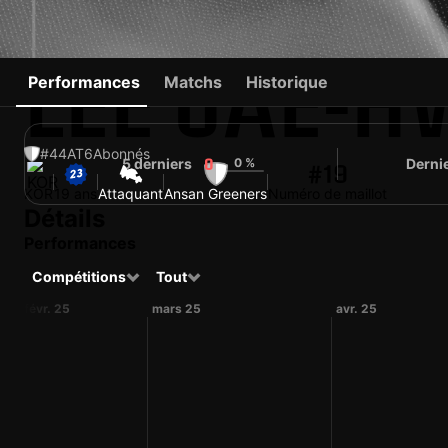
LEE JAE-
Performances
Matchs
Historique
#44
AT
6
Abonnés
5 derniers
0 %
Derni
0
#19
KOR
19 ans
Attaquant
Ansan Greeners
Numéro de maillot
Détails
Performances
Compétitions
Tout
févr. 25
mars 25
avr. 25