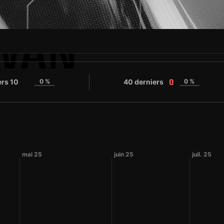
HWAN
ers 10
0 %
40 derniers
0 %
0
0
mai 25
juin 25
juil. 25