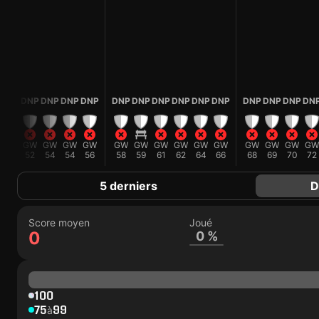
DNP
DNP
DNP
DNP
DNP
DNP
DNP
DNP
DNP
DNP
DNP
DNP
DNP
DN
GW
GW
GW
GW
GW
GW
GW
GW
GW
GW
GW
GW
GW
GW
52
54
54
56
58
59
61
62
64
66
68
69
70
72
5 derniers
D
Score moyen
Joué
0
0 %
100
75
99
à