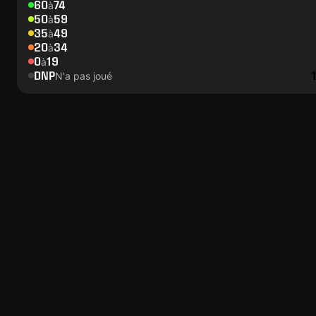
60
74
à
50
59
à
35
49
à
20
34
à
0
19
à
DNP
N'a pas joué