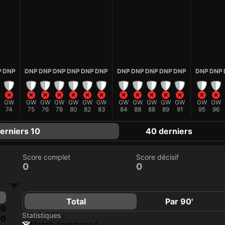
P
DNP
DNP
DNP
DNP
DNP
DNP
DNP
DNP
DNP
DNP
DNP
DNP
DNP
DNP
GW
GW
GW
GW
GW
GW
GW
GW
GW
GW
GW
GW
GW
GW
74
75
76
78
80
82
83
84
88
88
89
91
95
96
erniers 10
40 derniers
Score complet
Score décisif
0
0
Total
Par 90'
0
Statistiques
0
match commencé