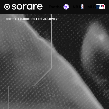
Football
NBA
MLB
FOOTBALL
JOUEURS
LEE JAE-HWAN