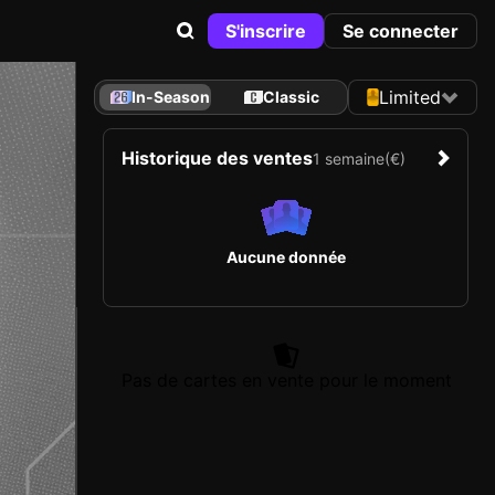
S'inscrire
Se connecter
Limited
In-Season
Classic
Historique des ventes
1 semaine
(€)
Aucune donnée
Pas de cartes en vente pour le moment