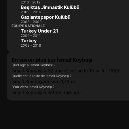
2016 - 2019
Beşiktaş Jimnastik Kulübü
2009 - 2016
Gaziantepspor Kulübü
2008 - 2009
ÉQUIPE NATIONALE
Turkey Under 21
2009 - 2011
Turkey
2009 - 2018
En savoir plus sur İsmail Köybaşı
Quel âge a İsmail Köybaşı ?
İsmail Köybaşı a 37 ans et est né le 10 juillet 1989.
Quelle est la taille de İsmail Köybaşı ?
İsmail Köybaşı mesure 1,79 m.
D'où vient İsmail Köybaşı ?
İsmail Köybaşı vient de Turquie.