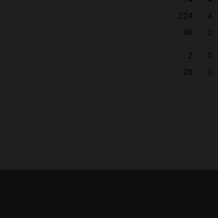
224
4
48
0
2
0
28
0