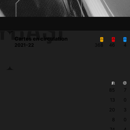
YBAŞI
Cartes en circulation
2021-22
368
46
4
85
7
13
0
20
3
8
0
74
4