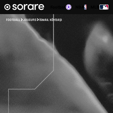
Football
NBA
MLB
FOOTBALL
JOUEURS
İSMAIL KÖYBAŞI