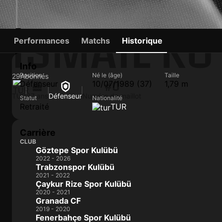
İSMAIL KÖ
Performances
Matchs
Historique
Info
Position
Né le (âge)
Taille
29
Abonnés
Défenseur
10/07/1989 (37)
1,79 m
#0
TUR
37 ans
Défenseur
Numéro de maillot
Statut
Nationalité
Retraité
TUR
Carrière
CLUB
Göztepe Spor Kulübü
2022 - 2026
Trabzonspor Kulübü
2021 - 2022
Çaykur Rize Spor Kulübü
2020 - 2021
Granada CF
2019 - 2020
Fenerbahçe Spor Kulübü