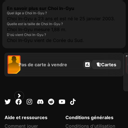
En savoir plus sur Choi In-Gyu
Quel âge a Choi In-Gyu ?
Choi In-Gyu a 23 ans et est né le 25 janvier 2003.
Quelle est la taille de Choi In-Gyu ?
Choi In-Gyu mesure 1,88 m.
D'où vient Choi In-Gyu ?
Choi In-Gyu vient de Corée du Sud.
202
Pas de carte à vendre
Cartes
C
Aide et ressources
Conditions générales
Comment jouer
Conditions d'utilisation