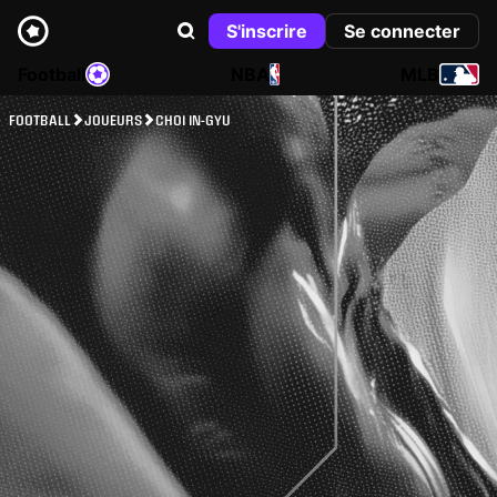
S'inscrire
Se connecter
Football
NBA
MLB
FOOTBALL
JOUEURS
CHOI IN-GYU