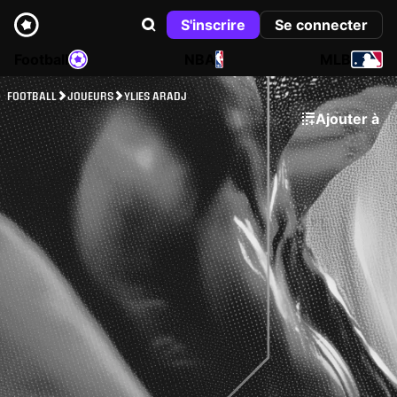
S'inscrire
Se connecter
Football
NBA
MLB
FOOTBALL
JOUEURS
YLIES ARADJ
Ajouter à