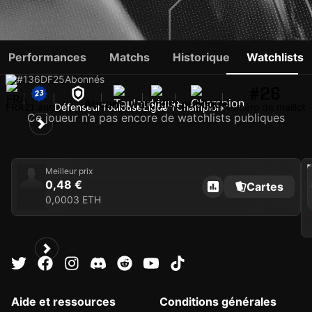
YLIES ARADJ
Performances
Matchs
Historique
Watchlists
#136
DF
25
Abonnés
#26
Aucune watchlist publique
FRA
21 ans
Défenseur
Toulouse
Ligue 1
Champion
Numéro de maillot
Ce joueur n’a pas encore de watchlists publiques
202
Meilleur prix
0,48 €
Cartes
C
0,0003 ETH
Aide et ressources
Conditions générales