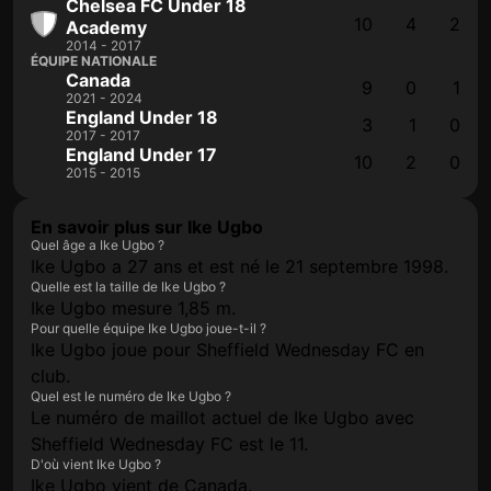
Chelsea FC Under 18
10
4
2
Academy
2014 - 2017
ÉQUIPE NATIONALE
Canada
9
0
1
2021 - 2024
England Under 18
3
1
0
2017 - 2017
England Under 17
10
2
0
2015 - 2015
En savoir plus sur Ike Ugbo
Quel âge a Ike Ugbo ?
Ike Ugbo a 27 ans et est né le 21 septembre 1998.
Quelle est la taille de Ike Ugbo ?
Ike Ugbo mesure 1,85 m.
Pour quelle équipe Ike Ugbo joue-t-il ?
Ike Ugbo joue pour Sheffield Wednesday FC en
club.
Quel est le numéro de Ike Ugbo ?
Le numéro de maillot actuel de Ike Ugbo avec
Sheffield Wednesday FC est le 11.
D'où vient Ike Ugbo ?
Ike Ugbo vient de Canada.