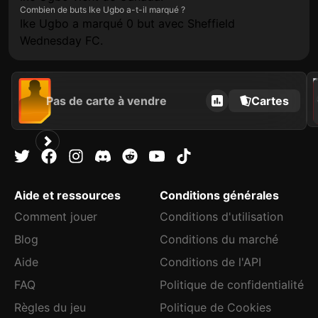
Combien de buts Ike Ugbo a-t-il marqué ?
Ike Ugbo a marqué 0 but avec Sheffield
Wednesday FC.
202
Pas de carte à vendre
Cartes
C
Aide et ressources
Conditions générales
Comment jouer
Conditions d'utilisation
Blog
Conditions du marché
Aide
Conditions de l'API
FAQ
Politique de confidentialité
Règles du jeu
Politique de Cookies