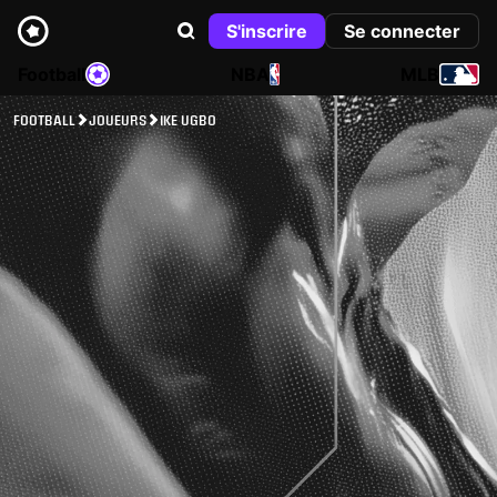
S'inscrire
Se connecter
Football
NBA
MLB
FOOTBALL
JOUEURS
IKE UGBO