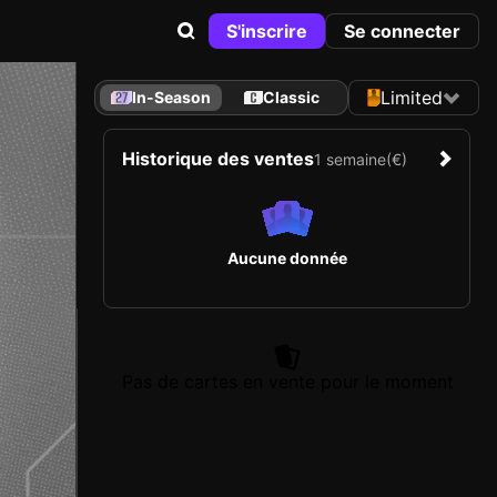
S'inscrire
Se connecter
Limited
In-Season
Classic
Historique des ventes
1 semaine
(€)
Aucune donnée
Pas de cartes en vente pour le moment