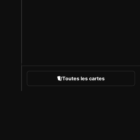
Toutes les cartes
rts
À propos de Sorare
Carrière
Programme des créateurs