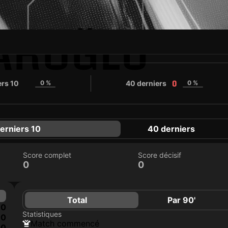
AROĞLU
ers 10
0 %
40 derniers
0 %
0
0
erniers 10
40 derniers
Score complet
Score décisif
0
0
Total
Par 90'
0
Statistiques
0
match commencé
0