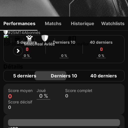
CRIS MONTES
Performances
Matchs
Historique
Watchlists
#25
MT
4
Abonnés
#0
5 derniers
Derniers 10
40 derniers
ESP
28 ans
Milieu
Real Avilés
Numéro de maillot
0
0
0
0 %
0 %
0 %
Détails
5 derniers
Derniers 10
40 derniers
Score moyen
Joué
Score complet
0
0 %
0
Score décisif
0