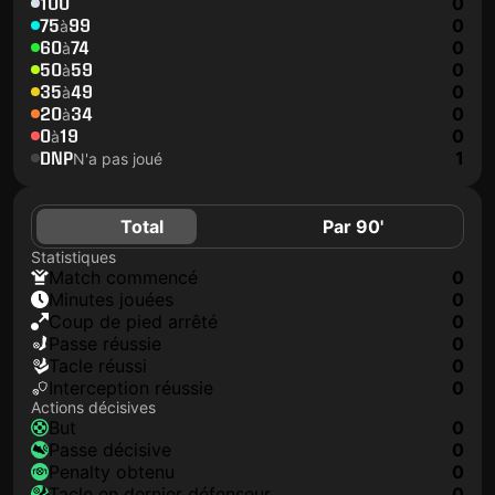
100
0
75
99
0
à
60
74
0
à
50
59
0
à
35
49
0
à
20
34
0
à
0
19
0
à
DNP
1
N'a pas joué
Total
Par 90'
Statistiques
match commencé
0
minutes jouées
0
coup de pied arrêté
0
Passe réussie
0
tacle réussi
0
interception réussie
0
Actions décisives
but
0
passe décisive
0
penalty obtenu
0
tacle en dernier défenseur
0