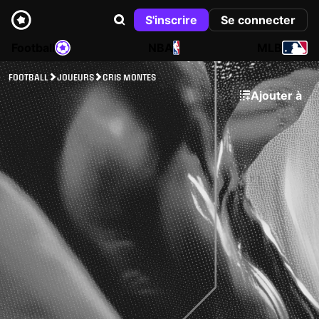
S'inscrire
Se connecter
Football
NBA
MLB
FOOTBALL
JOUEURS
CRIS MONTES
Ajouter à