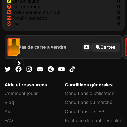
carton jaune
0
carton rouge
0
erreur menant à un but
0
penalty concédé
0
csc
0
Pas de carte à vendre
Cartes
Aide et ressources
Conditions générales
Comment jouer
Conditions d'utilisation
Blog
Conditions du marché
Aide
Conditions de l'API
FAQ
Politique de confidentialité