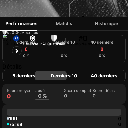
CARLOS JIMÉNEZ
Performances
Matchs
Historique
#20
DF
2
Abonnés
#0
5 derniers
Derniers 10
40 derniers
ESP
20 ans
Défenseur
Al Quadisiya
Numéro de maillot
0
0
0
0 %
0 %
0 %
Détails
5 derniers
Derniers 10
40 derniers
Score moyen
Joué
Score complet
Score décisif
0
0 %
0
0
100
0
75
99
0
à