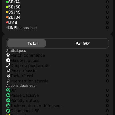
60
74
0
à
50
59
0
à
35
49
0
à
20
34
0
à
0
19
0
à
DNP
0
N'a pas joué
Total
Par 90'
Statistiques
match commencé
0
minutes jouées
0
coup de pied arrêté
0
Passe réussie
0
tacle réussi
0
interception réussie
0
Actions décisives
but
0
passe décisive
0
penalty obtenu
0
tacle en dernier défenseur
0
clean sheet 60
0