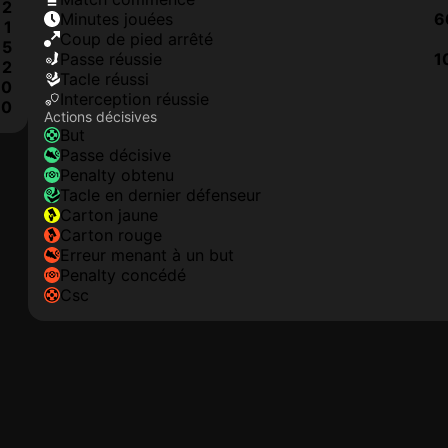
2
minutes jouées
6
1
coup de pied arrêté
5
Passe réussie
1
2
tacle réussi
0
interception réussie
0
Actions décisives
but
passe décisive
penalty obtenu
tacle en dernier défenseur
carton jaune
carton rouge
erreur menant à un but
penalty concédé
csc