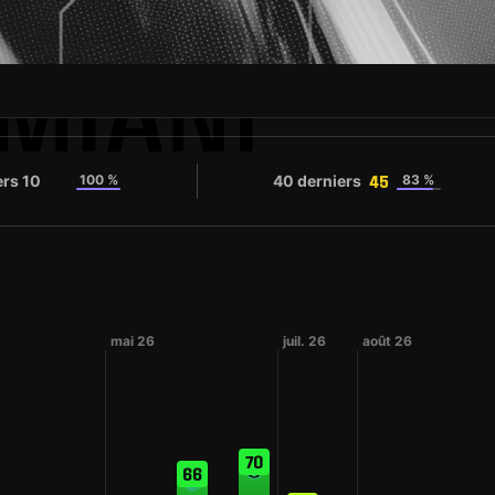
MIANI
ers 10
100 %
40 derniers
83 %
45
45
mai 26
juil. 26
août 26
70
66