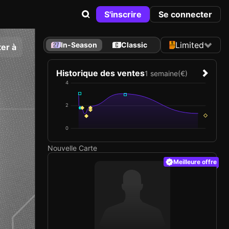
S'inscrire
Se connecter
Limited
In-Season
Classic
er à
Historique des ventes
1 semaine
(€)
4
2
0
Nouvelle Carte
Meilleure offre