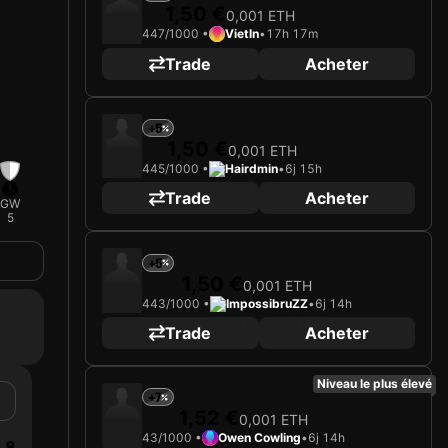
1,50 €
0,001 ETH
447/1000 •
Vietln
•
17h 17m
Trade
Acheter
+5
1,50 €
0,001 ETH
445/1000 •
Hairdmin
•
6j 15h
Trade
Acheter
GW
5
+5
1,50 €
0,001 ETH
443/1000 •
ImpossibruZZ
•
6j 14h
Trade
Acheter
Niveau le plus élevé
+7
1,52 €
0,001 ETH
43/1000 •
Owen Cowling
•
6j 14h
8