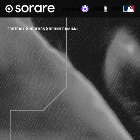
Football
NBA
MLB
FOOTBALL
JOUEURS
BRUNO DAMIANI