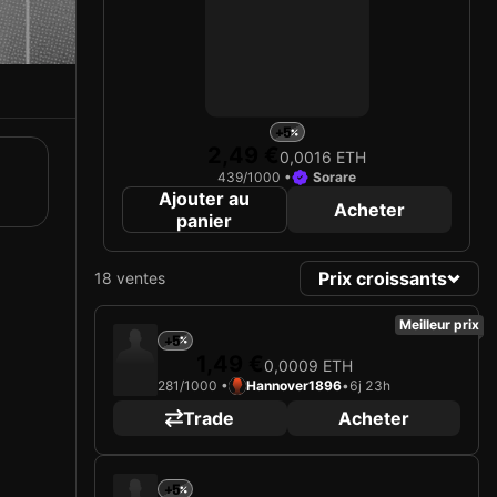
+5
2,49 €
0,0016 ETH
439/1000 •
Sorare
Ajouter au
Acheter
panier
Prix croissants
18 ventes
Meilleur prix
+5
1,49 €
0,0009 ETH
281/1000 •
Hannover1896
•
6j 23h
Trade
Acheter
+5