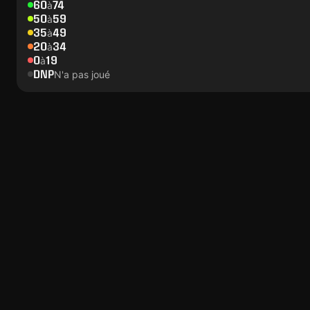
60
74
à
50
59
à
35
49
à
20
34
à
0
19
à
DNP
N'a pas joué