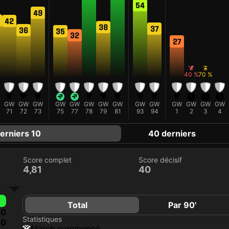
54
49
42
38
37
36
35
32
27
F
D
40 %
70 %
GW
GW
GW
GW
GW
GW
GW
GW
GW
GW
GW
GW
GW
GW
71
72
73
75
77
78
79
81
93
94
1
2
3
4
erniers 10
40 derniers
Score complet
Score décisif
4,81
40
Total
Par 90'
0
Statistiques
0
match commencé