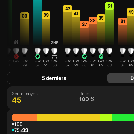
51
47
43
41
39
38
35
32
31
27
DNP
GW
GW
GW
GW
GW
GW
GW
GW
GW
GW
GW
GW
GW
GW
23
29
54
55
56
57
59
60
61
62
63
67
69
5 derniers
D
Score moyen
Joué
45
100 %
100
75
99
à