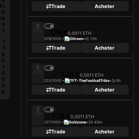
61
Trade
Acheter
0
04
5
+5
7
1,74 €
0,0011 ETH
376/1000 •
OGreen
•
6j 10h
1
Trade
Acheter
1
0
0
1
+5
0
1,74 €
0,0011 ETH
0
233/1000 •
TFT-TheFootballTribe
•
3j 6h
0
Trade
Acheter
0
+6
1,75 €
0,0011 ETH
127/1000 •
Schizoow
•
2h 40m
Trade
Acheter