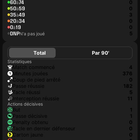
60
74
0
à
50
59
0
à
35
49
3
à
20
34
0
à
0
19
0
à
DNP
5
N'a pas joué
Total
Par 90'
Statistiques
match commencé
4
minutes jouées
376
coup de pied arrêté
0
Passe réussie
182
tacle réussi
5
interception réussie
11
Actions décisives
but
1
passe décisive
1
penalty obtenu
0
tacle en dernier défenseur
0
carton jaune
0