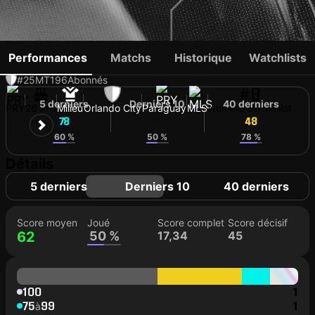
BRAIAN OJEDA
Performances
Matchs
Historique
Watchlists
#25
MT
196
Abonnés
#8
5 derniers
Derniers 10
40 derniers
PRY
26 ans
Milieu
Orlando City
Paraguay
MLS
Numéro de maillot
78
56
48
60 %
50 %
78 %
Détails
5 derniers
Derniers 10
40 derniers
Score moyen
Joué
Score complet
Score décisif
62
50 %
17,34
45
100
1
75
99
1
à