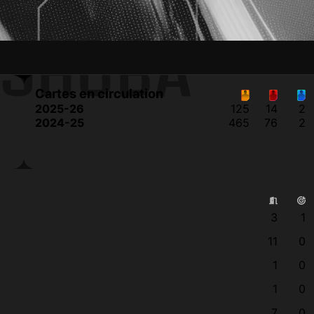
ISHUBA
Cartes en circulation
2025-26
125
14
2
2024-25
465
76
2
3
1
11
0
1
0
1
0
7
0