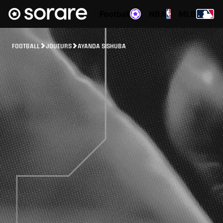
Football
NBA
MLB
FOOTBALL
JOUEURS
AYANDA SISHUBA