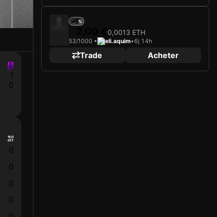
+5
2,00 €
0,0013 ETH
53/1000 •
eli.aquim
•
6j 14h
Trade
Acheter
1
0
0
0
0
0
0