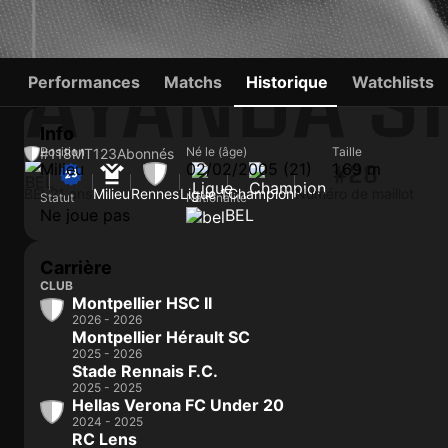
AYANDA S
Performances
Matchs
Historique
Watchlists
Info
Position
Né le (âge)
Taille
#118
MT
123
Abonnés
Milieu
02/02/2005 (21)
1,69 m
#28
BEL
21 ans
Milieu
Rennes
Ligue 1
Champion
Numéro de maillot
Statut
Nationalité
Ne joue pas
BEL
Carrière
CLUB
Montpellier HSC II
2026 - 2026
Montpellier Hérault SC
2025 - 2026
Stade Rennais F.C.
2025 - 2025
Hellas Verona FC Under 20
2024 - 2025
RC Lens