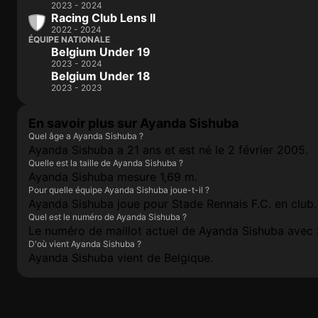
2023 - 2024
Racing Club Lens II
2022 - 2024
ÉQUIPE NATIONALE
Belgium Under 19
2023 - 2024
Belgium Under 18
2023 - 2023
En savoir plus sur Ayanda Sishuba
Quel âge a Ayanda Sishuba ?
Ayanda Sishuba a 21 ans et est né le 2 février 2005.
Quelle est la taille de Ayanda Sishuba ?
Ayanda Sishuba mesure 1,69 m.
Pour quelle équipe Ayanda Sishuba joue-t-il ?
Ayanda Sishuba joue pour Stade Rennais F.C. en club.
Quel est le numéro de Ayanda Sishuba ?
Le numéro de maillot actuel de Ayanda Sishuba avec S
D'où vient Ayanda Sishuba ?
Ayanda Sishuba vient de Belgique.