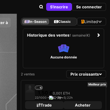
S'inscrire
Se connecter
Limited
In-Season
Classic
er à
Historique des ventes
1 semaine
(€)
Aucune donnée
Prix croissants
2 ventes
Meilleur prix
+5
1,50 €
0,001 ETH
22/1000 •
にづか
•
5j 22h
Trade
Acheter