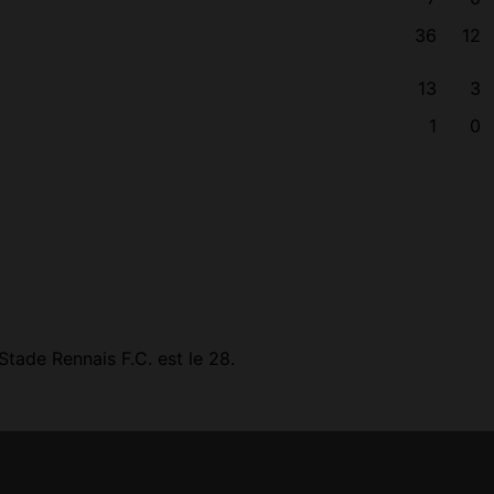
36
12
13
3
1
0
tade Rennais F.C. est le 28.